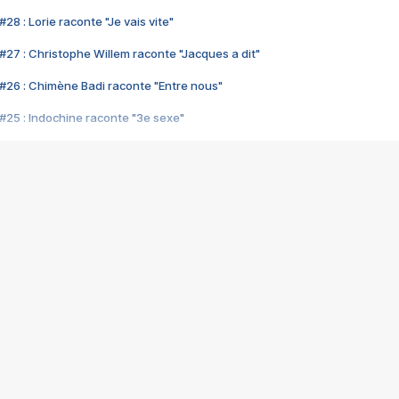
28 : Lorie raconte "Je vais vite"
#27 : Christophe Willem raconte "Jacques a dit"
#26 : Chimène Badi raconte "Entre nous"
#25 : Indochine raconte "3e sexe"
#24 : Zaho raconte "C'est chelou"
#23 : Patrick Bruel raconte "Au café des délices"
#22 : Kyo raconte "Le chemin"
#21 : Nolwenn Leroy raconte "Cassé"
#20 : Patrick Hernandez raconte "Born to be alive"
#19 : Lorie raconte "Près de moi"
#18 : Michael Jones raconte "A nos actes manqués" (avec Jean-Jacque
#17 : Khaled raconte "Aïcha"