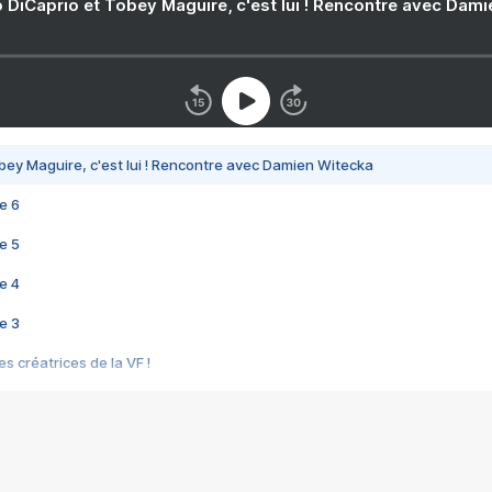
 DiCaprio et Tobey Maguire, c'est lui ! Rencontre avec Dam
bey Maguire, c'est lui ! Rencontre avec Damien Witecka
e 6
e 5
e 4
e 3
s créatrices de la VF !
e 2
e 1
e Mektoub My Love arrive enfin ! Rencontre avec Shaïn Boumedine et Sal