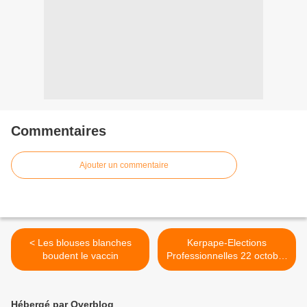
Commentaires
Ajouter un commentaire
< Les blouses blanches
Kerpape-Elections
boudent le vaccin
Professionnelles 22 octobre
2009 Comité d’Entreprise &
Délégués du Personnel "Ya!
Gellet a réomp ! " >
Hébergé par Overblog