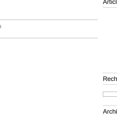
Artic
)
Rech
Arch