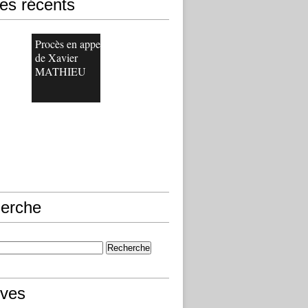
les récents
Procès en appel
de Xavier
MATHIEU
erche
ives