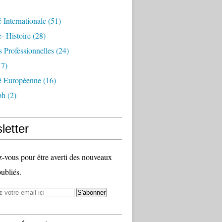
é Internationale
(51)
- Histoire
(28)
s Professionnelles
(24)
7)
té Européenne
(16)
ph
(2)
letter
vous pour être averti des nouveaux
publiés.