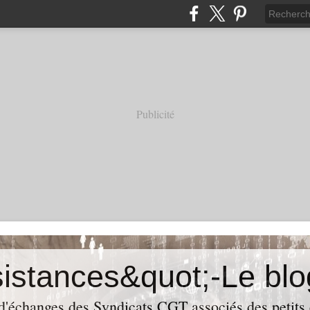
Publicité
 d'échanges des Syndicats CGT associés des petits