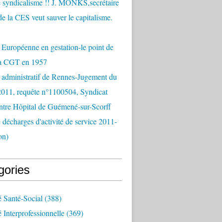
 syndicalisme !! J. MONKS,secrétaire
de la CES veut sauver le capitalisme.
Européenne en gestation-le point de
la CGT en 1957
 administratif de Rennes-Jugement du
2011, requête n°1100504, Syndicat
tre Hôpital de Guémené-sur-Scorff
e décharges d'activité de service 2011-
on)
gories
é Santé-Social
(388)
é Interprofessionnelle
(369)