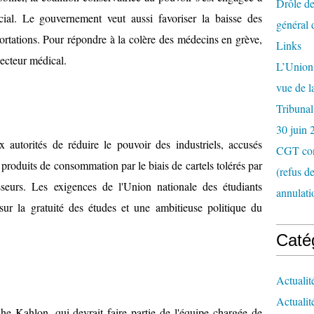
Drôle de
ial. Le gouvernement veut aussi favoriser la baisse des
général 
portations. Pour répondre à la colère des médecins en grève,
Links
secteur médical.
L’Union 
vue de 
Tribunal
30 juin 
 autorités de réduire le pouvoir des industriels, accusés
CGT con
 produits de consommation par le biais de cartels tolérés par
(refus d
eurs. Les exigences de l'Union nationale des étudiants
annulati
sur la gratuité des études et une ambitieuse politique du
Caté
Actualit
Actualit
 Kahlon, qui devrait faire partie de l'équipe chargée de