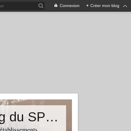
Connexion
+
Créer mon blog
&quot;Résistances&quot;-Le blog du SPHAB/CGT (56-Guémené-sur-Scorff) et des Syndicats CGT associés des petits établissements sanitaires, sociaux et médico-sociaux du Morbihan qui résistent à la casse
 établissements