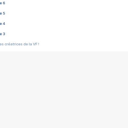
e 6
e 5
e 4
e 3
s créatrices de la VF !
e 2
e 1
e Mektoub My Love arrive enfin ! Rencontre avec Shaïn Boumedine et Sal
i : après Toni en famille
elle réalise le bouleversant Dites lui que je l'aime
ais ! Rencontre autour de Vie privée de Rebecca Zlotowski
 de Marguerite, Grave... Rencontre avec Ella Rumpf
 Les Rêveurs, un film intime sur la santé mentale