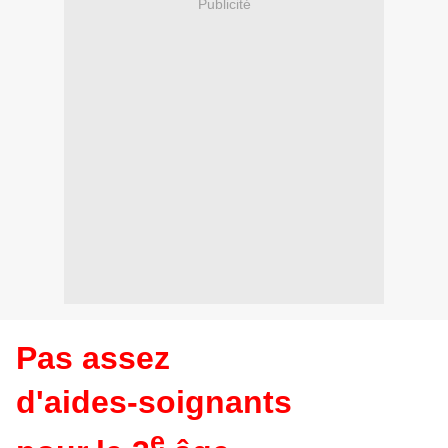
Publicité
Pas
a
sse
z
d'ai
d
e
s-so
i
g
n
an
ts
e