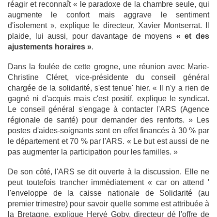
réagir et reconnaît « le paradoxe de la chambre seule, qui
augmente le confort mais aggrave le sentiment
d'isolement », explique le directeur, Xavier Montserrat. Il
plaide, lui aussi, pour davantage de moyens
«
et des
ajust
e
m
e
nt
s hora
i
re
s
»
.
Dans la foulée de cette grogne, une réunion avec Marie-
Christine Cléret, vice-présidente du conseil général
chargée de la solidarité, s'est tenue' hier. « Il n'y a rien de
gagné ni d'acquis mais c'est positif, explique le syndicat.
Le conseil général s'engage à contacter l'ARS (Agence
régionale de santé) pour demander des renforts. » Les
postes d'aides-soignants sont en effet financés à 30 % par
le
département et 70 % par l'ARS. « Le but est aussi de ne
pas augmenter la participation pour les familles. »
De son côté, l'ARS se dit ouverte à la discussion. Elle ne
peut toutefois trancher immédiatement « car on attend '
l'enveloppe de la caisse nationale de Solidarité (au
premier trimestre) pour savoir quelle somme est attribuée à
la Bretagne, explique Hervé Goby, directeur dé l'offre de