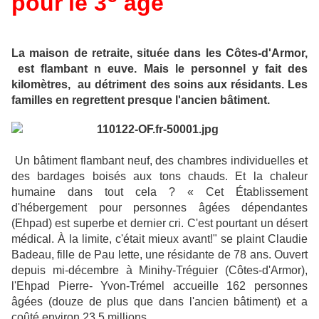
p
our
l
e 3
âge
La maison de retraite, située dans les Côtes-d'Armor,
est flambant n
euve. Mais le personnel y fait des
kilomètres,
au détriment des soins aux résidants. Les
familles en regrettent presque l'ancien bâtiment.
Un bâtiment flambant neuf, des chambres individuelles et
des bardages boisés aux tons chauds. Et la chaleur
humaine dans tout cela ? « Cet Établissement
d'hébergement pour personnes âgées dépendantes
(Ehpad) est superbe et dernier cri. C'est pourtant un désert
médical. À la limite, c'était mieux avant!" se plaint Claudie
Badeau, fille de Pau lette, une résidante de 78 ans. Ouvert
de
puis mi-décembre à Minihy-Tréguier (Côtes-d'Armor),
l'Ehpad Pierre- Yvon-Trémel accueille 162 personnes
âgées (douze de plus que dans l'ancien bâtiment) et a
coûté environ 23,5 millions.