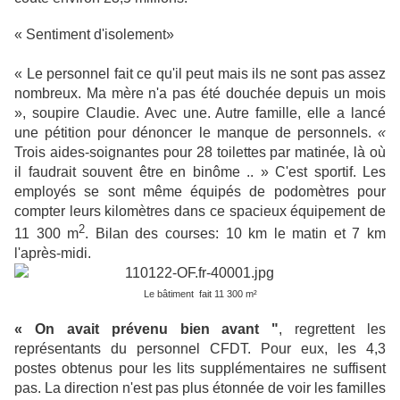
« Sentiment d'isolement»
« Le personnel fait ce qu'il peut mais ils ne sont pas assez
nombreux. Ma mère n'a pas été douchée depuis un mois
», soupire Claudie. Avec une. Autre famille, elle a lancé
une pétition pour dénoncer le manque de personnels.
«
Trois aides-soignantes pour 28 toilettes par matinée, là où
il faudrait souvent être en binôme .. » C'est sportif. Les
employés se sont même équipés de podomètres pour
compter leurs kilomètres dans ce spacieux équipement de
2
11 300 m
. Bilan des courses: 10 km le matin et 7 km
l'après-midi.
Le bâtiment fait 11 300 m²
«
O
n
avait pr
éven
u
bie
n a
v
ant "
, regrettent les
représentants du personnel CFDT. Pour eux, les 4,3
postes obtenus pour les lits supplémentaires ne suffisent
pas. La direction n'est pas plus étonnée de voir les familles