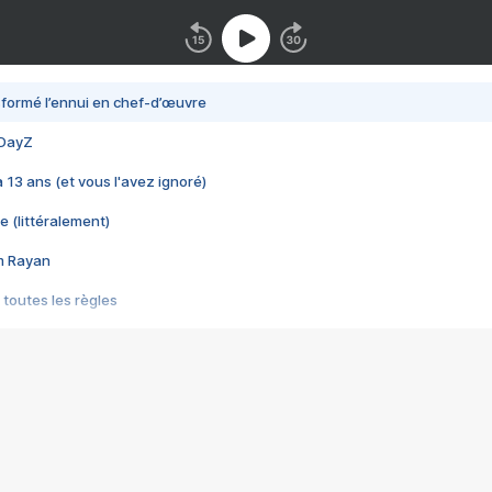
nsformé l’ennui en chef-d’œuvre
 DayZ
 a 13 ans (et vous l'avez ignoré)
e (littéralement)
im Rayan
 toutes les règles
s les jeux vidéo
us choquant de Rockstar ? - Le scandale BULLY
e plus moche de Steam
du RÊVE tourne au CAUCHEMAR