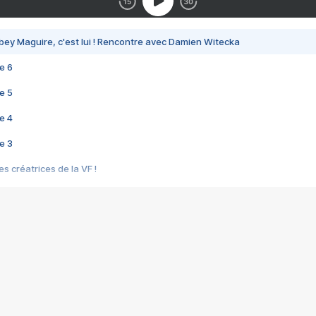
bey Maguire, c'est lui ! Rencontre avec Damien Witecka
e 6
e 5
e 4
e 3
s créatrices de la VF !
e 2
e 1
e Mektoub My Love arrive enfin ! Rencontre avec Shaïn Boumedine et Sal
i : après Toni en famille
elle réalise le bouleversant Dites lui que je l'aime