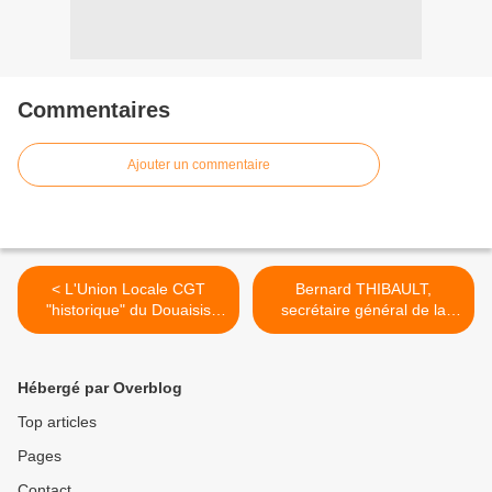
Commentaires
Ajouter un commentaire
< L'Union Locale CGT
Bernard THIBAULT,
"historique" du Douaisis
secrétaire général de la
soutient Jean-Pierre
CGT "compromis nez veut
Delannoy pour le 49ème
pas dire compromission >
Congrès.
Hébergé par Overblog
Top articles
Pages
Contact