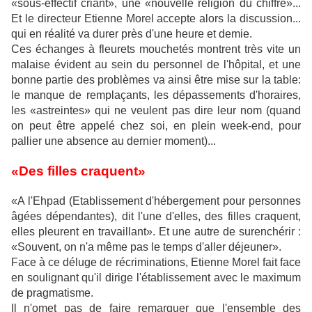
«sous-effectif criant», une «nouvelle religion du chiffre»...
Et le directeur Etienne Morel accepte alors la discussion...
qui en réalité va durer près d'une heure et demie.
Ces échanges à fleurets mouchetés montrent très vite un
malaise évident au sein du personnel de l'hôpital, et une
bonne partie des problèmes va ainsi être mise sur la table:
le manque de remplaçants, les dépassements d'horaires,
les «astreintes» qui ne veulent pas dire leur nom (quand
on peut être appelé chez soi, en plein week-end, pour
pallier une absence au dernier moment)...
«Des filles craquent»
«A l'Ehpad (Etablissement d'hébergement pour personnes
âgées dépendantes), dit l'une d'elles, des filles craquent,
elles pleurent en travaillant». Et une autre de surenchérir :
«Souvent, on n'a même pas le temps d'aller déjeuner».
Face à ce déluge de récriminations, Etienne Morel fait face
en soulignant qu'il dirige l'établissement avec le maximum
de pragmatisme.
Il n'omet pas de faire remarquer que l'ensemble des