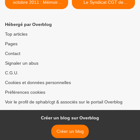
octobre 2011 : Mémoire
Le Syndicat CGT de
d’un crime d’état oublié
l'Hôpital et de la MAS
Commémoration du
confirme sa représentativité
massacre, Hommage aux
>
Hébergé par Overblog
victimes & à F. Fanon
Top articles
Pages
Contact
Signaler un abus
C.G.U.
Cookies et données personnelles
Préférences cookies
Voir le profil de sphab/cgt & associés sur le portail Overblog
Créer un blog sur Overblog
Créer un blog