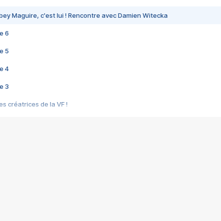
bey Maguire, c'est lui ! Rencontre avec Damien Witecka
e 6
e 5
e 4
e 3
s créatrices de la VF !
e 2
e 1
e Mektoub My Love arrive enfin ! Rencontre avec Shaïn Boumedine et Sal
i : après Toni en famille
elle réalise le bouleversant Dites lui que je l'aime
ais ! Rencontre autour de Vie privée de Rebecca Zlotowski