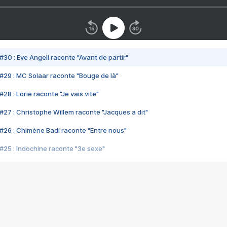
#30 : Eve Angeli raconte "Avant de partir"
#29 : MC Solaar raconte "Bouge de là"
28 : Lorie raconte "Je vais vite"
#27 : Christophe Willem raconte "Jacques a dit"
#26 : Chimène Badi raconte "Entre nous"
#25 : Indochine raconte "3e sexe"
#24 : Zaho raconte "C'est chelou"
#23 : Patrick Bruel raconte "Au café des délices"
#22 : Kyo raconte "Le chemin"
#21 : Nolwenn Leroy raconte "Cassé"