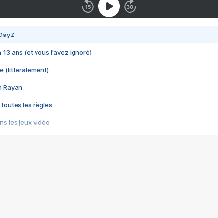
 DayZ
 a 13 ans (et vous l'avez ignoré)
e (littéralement)
im Rayan
 toutes les règles
s les jeux vidéo
us choquant de Rockstar ? - Le scandale BULLY
e plus moche de Steam
du RÊVE tourne au CAUCHEMAR
pendant 8 heures
it… à tort