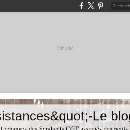
Publicité
 d'échanges des Syndicats CGT associés des petits