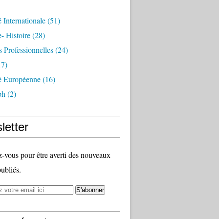
é Internationale
(51)
- Histoire
(28)
s Professionnelles
(24)
7)
té Européenne
(16)
ph
(2)
letter
vous pour être averti des nouveaux
publiés.