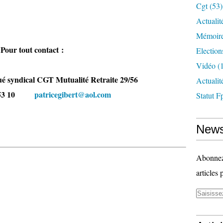
Cgt
(53)
Actualit
Mémoire
Pour tout contact :
Election
Vidéo
(1
ué syndical CGT Mutualité Retraite 29/56
Actuali
53 53 10
patricegibert@aol.com
Statut F
News
Abonnez-
articles 