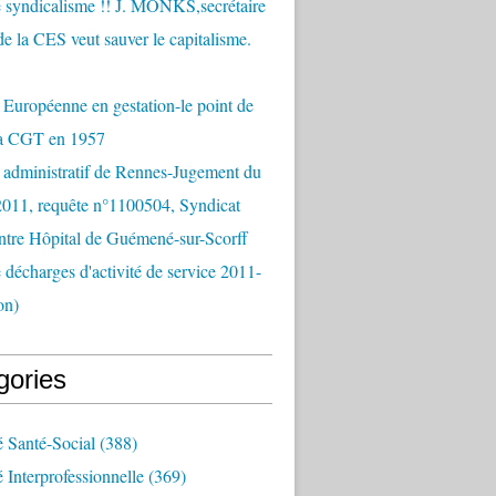
 syndicalisme !! J. MONKS,secrétaire
de la CES veut sauver le capitalisme.
Européenne en gestation-le point de
la CGT en 1957
 administratif de Rennes-Jugement du
2011, requête n°1100504, Syndicat
tre Hôpital de Guémené-sur-Scorff
e décharges d'activité de service 2011-
on)
gories
é Santé-Social
(388)
é Interprofessionnelle
(369)