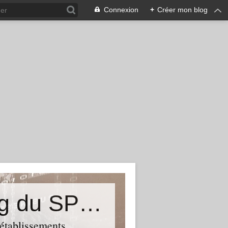
Connexion
+
Créer mon blog
&quot;Résistances&quot;-Le blog du SPHAB/CGT (56-Guémené-sur-Scorff) et des Syndicats CGT associés des petits établissements sanitaires, sociaux et médico-sociaux du Morbihan qui résistent à la casse
 établissements