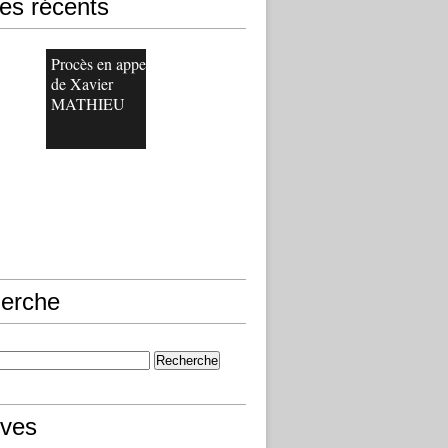
les récents
Procès en appel
de Xavier
MATHIEU
erche
ives