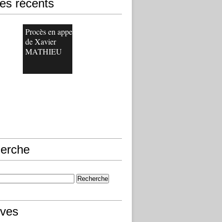
les récents
Procès en appel
de Xavier
MATHIEU
erche
ives