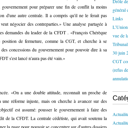
Drôle de
au gouvernement pour préparer une fin de conflit la moins
général 
on d'une autre centrale. Il a compris qu'il ne le ferait pas
Links
 veut négocier des contreparties.» Une analyse partagée à
L’Union 
ar les demandes du leader de la CFDT
.
«François Chérèque
vue de 
ne position de fermeture, comme la CGT
, et cherche à se
Tribunal
nir des concessions du gouvernement pour pouvoir dire à sa
30 juin 
 CFDT
s'est lancé n'aura pas été vain.»
CGT con
(refus d
annulati
ancée. «On a une double attitude, reconnaît un proche de
Caté
 une réforme injuste, mais on cherche à avancer sur des
objectif est assumé: pousser le gouvernement à faire des
Actualit
édit de la CFDT. La
centrale cédétiste, qui avait soutenu la
Actualit
ner la page pour pouvoir se concentrer sur d'autres dossiers