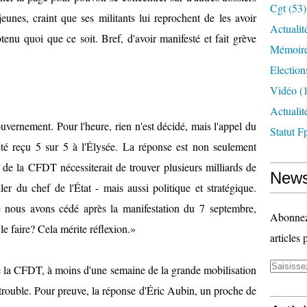
Cgt
(53)
unes, craint que ses militants lui reprochent de les avoir
Actualit
tenu quoi que ce soit. Bref, d'avoir manifesté et fait grève
Mémoire
Election
Vidéo
(1
Actuali
uvernement. Pour l'heure, rien n'est décidé, mais l'appel du
Statut F
té reçu 5 sur 5 à l'Élysée. La réponse est non seulement
s de la CFDT
nécessiterait de trouver plusieurs milliards de
News
ler du chef de l'État - mais aussi politique et stratégique.
 nous avons cédé après la manifestation du 7 septembre,
Abonnez-
le faire? Cela mérite réflexion.»
articles 
de la CFDT
, à moins d'une semaine de la grande mobilisation
e trouble. Pour preuve, la réponse d'Éric Aubin, un proche de