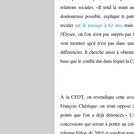
relations sociales. «Il tend la main 
douloureuse possible, explique le patr
reculer
sur le passage à 62 ans
, mais
l'Élysée, où l'on n'est pas surpris p
veut montrer qu'il n'est pas dans u
différencier. Il cherche aussi à obte
base que le conflit dur dans lequel la
À la CFDT
, on revendique cette av
François Chérèque: on reste opposé à
points que l'on a déjà dénoncés.» L'
concessions qui seront à porter au cr
réforme Fillon de 2003 et voudrait tour