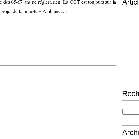
Artic
e des 65-67 ans ne réglera rien. La CGT
est toujours sur la
 projet de loi injuste.» Ambiance…
Rech
Arch