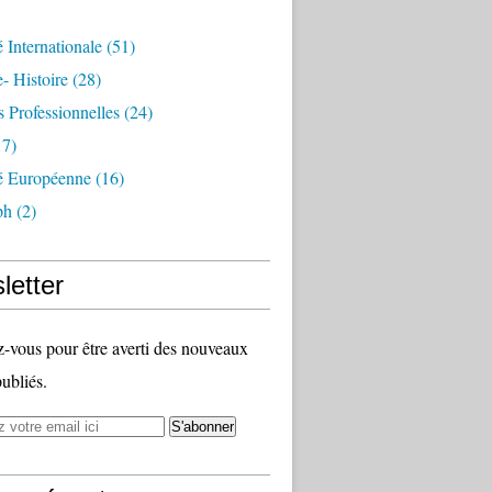
é Internationale
(51)
- Histoire
(28)
s Professionnelles
(24)
7)
té Européenne
(16)
ph
(2)
letter
vous pour être averti des nouveaux
publiés.