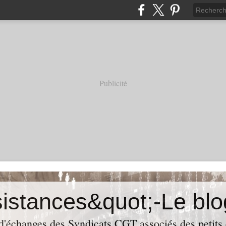
Publicité
 d'échanges des Syndicats CGT associés des petits