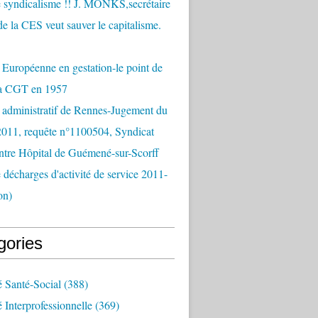
 syndicalisme !! J. MONKS,secrétaire
de la CES veut sauver le capitalisme.
Européenne en gestation-le point de
la CGT en 1957
 administratif de Rennes-Jugement du
2011, requête n°1100504, Syndicat
tre Hôpital de Guémené-sur-Scorff
e décharges d'activité de service 2011-
on)
gories
é Santé-Social
(388)
é Interprofessionnelle
(369)