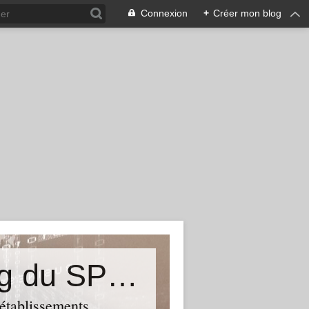
Connexion
+
Créer mon blog
&quot;Résistances&quot;-Le blog du SPHAB/CGT (56-Guémené-sur-Scorff) et des Syndicats CGT associés des petits établissements sanitaires, sociaux et médico-sociaux du Morbihan qui résistent à la casse
 établissements