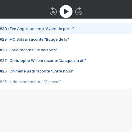
#30 : Eve Angeli raconte "Avant de partir"
#29 : MC Solaar raconte "Bouge de là"
28 : Lorie raconte "Je vais vite"
#27 : Christophe Willem raconte "Jacques a dit"
#26 : Chimène Badi raconte "Entre nous"
#25 : Indochine raconte "3e sexe"
#24 : Zaho raconte "C'est chelou"
#23 : Patrick Bruel raconte "Au café des délices"
#22 : Kyo raconte "Le chemin"
#21 : Nolwenn Leroy raconte "Cassé"