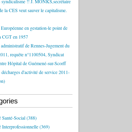
 syndicalisme !! J. MONKS,secrétaire
de la CES veut sauver le capitalisme.
Européenne en gestation-le point de
la CGT en 1957
 administratif de Rennes-Jugement du
2011, requête n°1100504, Syndicat
tre Hôpital de Guémené-sur-Scorff
e décharges d'activité de service 2011-
on)
gories
é Santé-Social
(388)
é Interprofessionnelle
(369)