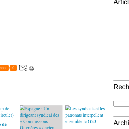
Artic
post
0
Rech
Arch
 de