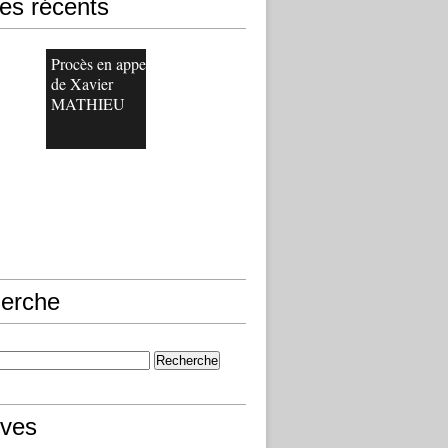
les récents
Procès en appel
de Xavier
MATHIEU
erche
ives