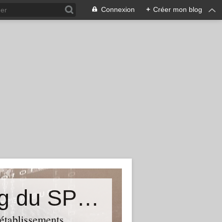
Connexion
+
Créer mon blog
&quot;Résistances&quot;-Le blog du SPHAB/CGT (56-Guémené-sur-Scorff) et des Syndicats CGT associés des petits établissements sanitaires, sociaux et médico-sociaux du Morbihan qui résistent à la casse
 établissements