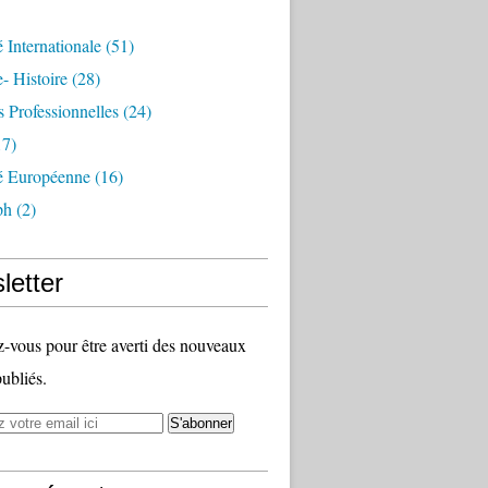
é Internationale
(51)
- Histoire
(28)
s Professionnelles
(24)
7)
té Européenne
(16)
ph
(2)
letter
vous pour être averti des nouveaux
publiés.