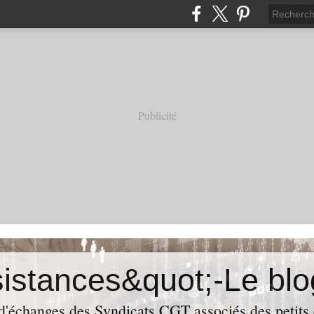
Publicité
 d'échanges des Syndicats CGT associés des petits