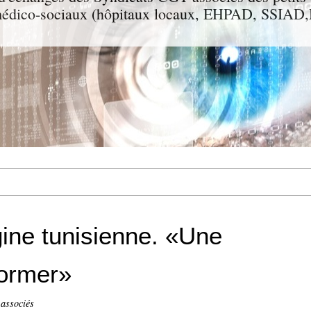
t médico-sociaux (hôpitaux locaux, EHPAD, SSIA
gine tunisienne. «Une
former»
 associés