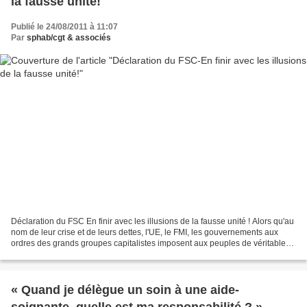
la fausse unité!
Publié le 24/08/2011 à 11:07
Par
sphab/cgt & associés
Déclaration du FSC En finir avec les illusions de la fausse unité ! Alors qu'au
nom de leur crise et de leurs dettes, l'UE, le FMI, les gouvernements aux
ordres des grands groupes capitalistes imposent aux peuples de véritables
« thérapies de choc » antisociales,...
« Quand je délègue un soin à une aide-
soignante, quelle est ma responsabilité ? »