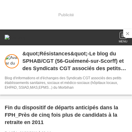
Publicité
MENU
&quot;Résistances&quot;-Le blog du
SPHAB/CGT (56-Guémené-sur-Scorff) et
des Syndicats CGT associés des petits
établissements sanitaires, sociaux et
Blog d'informations et d'échanges des Syndicats CGT associés des petits
médico-sociaux du Morbihan qui
établissements sanitaires, sociaux et médico-sociaux (hôpitaux locaux,
EHPAD, SSIAD,MAS,EPMS...) du Morbihan
résistent à la casse
Fin du dispositif de départs anticipés dans la
FPH_Près de cinq fois plus de candidats à la
retraite en 2011