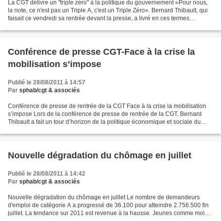
La CGT délivre un "triple zéro" à la politique du gouvernement «Pour nous,
la note, ce n'est pas un Triple A, c'est un Triple Zéro». Bernard Thibault, qui
faisait ce vendredi sa rentrée devant la presse, a livré en ces termes
l'évaluation faite par la...
Conférence de presse CGT-Face à la crise la
mobilisation s’impose
Publié le 28/08/2011 à 14:57
Par
sphab/cgt & associés
Conférence de presse de rentrée de la CGT Face à la crise la mobilisation
s’impose Lors de la conférence de presse de rentrée de la CGT, Bernard
Thibault a fait un tour d’horizon de la politique économique et sociale du
gouvernement à qui il a attribué...
Nouvelle dégradation du chômage en juillet
Publié le 28/08/2011 à 14:42
Par
sphab/cgt & associés
Nouvelle dégradation du chômage en juillet Le nombre de demandeurs
d'emploi de catégorie A a progressé de 36.100 pour atteindre 2.756.500 fin
juillet. La tendance sur 2011 est revenue à la hausse. Jeunes comme moins