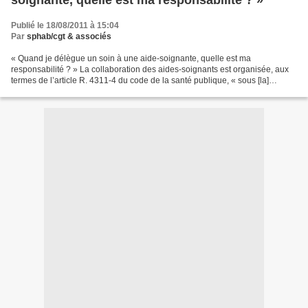
Publié le 18/08/2011 à 15:04
Par
sphab/cgt & associés
« Quand je délègue un soin à une aide-soignante, quelle est ma
responsabilité ? » La collaboration des aides-soignants est organisée, aux
termes de l’article R. 4311-4 du code de la santé publique, « sous [la]
responsabilité [de l’infirmier] qui encadre...