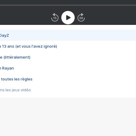
 DayZ
 a 13 ans (et vous l'avez ignoré)
e (littéralement)
im Rayan
 toutes les règles
s les jeux vidéo
us choquant de Rockstar ? - Le scandale BULLY
e plus moche de Steam
du RÊVE tourne au CAUCHEMAR
pendant 8 heures