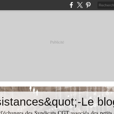
Publicité
 d'échanges des Syndicats CGT associés des petits