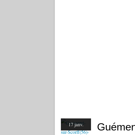
Guémené
17 janv.