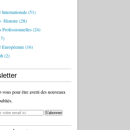
é Internationale
(51)
- Histoire
(28)
s Professionnelles
(24)
7)
té Européenne
(16)
ph
(2)
letter
vous pour être averti des nouveaux
publiés.