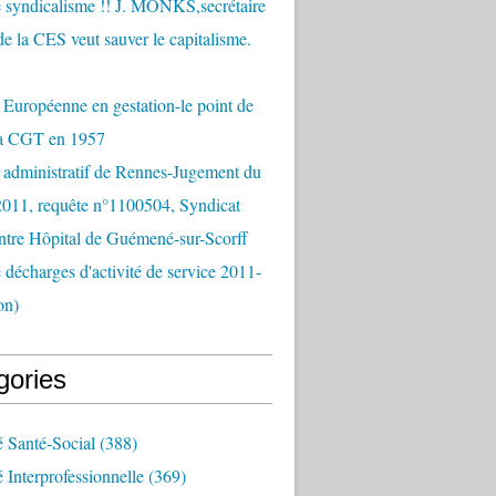
 syndicalisme !! J. MONKS,secrétaire
de la CES veut sauver le capitalisme.
Européenne en gestation-le point de
la CGT en 1957
 administratif de Rennes-Jugement du
2011, requête n°1100504, Syndicat
tre Hôpital de Guémené-sur-Scorff
e décharges d'activité de service 2011-
on)
gories
é Santé-Social
(388)
é Interprofessionnelle
(369)