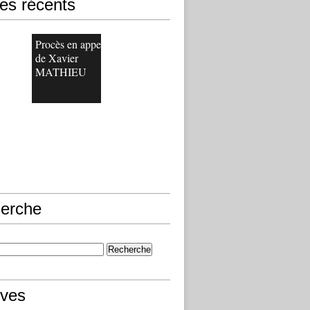
les récents
Procès en appel
de Xavier
MATHIEU
erche
ives