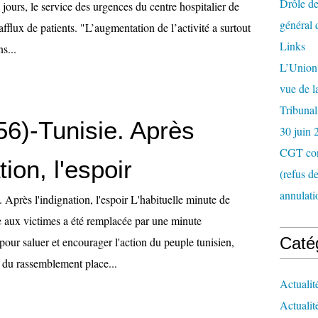
Drôle de
jours, le service des urgences du centre hospitalier de
général 
fflux de patients. "L’augmentation de l’activité a surtout
Links
ns...
L’Union 
vue de 
Tribunal
56)-Tunisie. Après
30 juin 
CGT con
tion, l'espoir
(refus d
annulati
. Après l'indignation, l'espoir L'habituelle minute de
aux victimes a été remplacée par une minute
Caté
our saluer et encourager l'action du peuple tunisien,
e du rassemblement place...
Actualit
Actualit