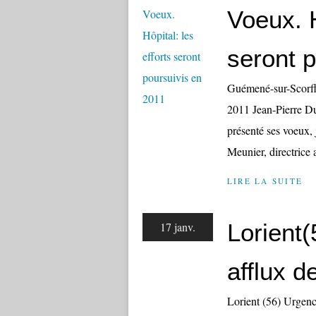
Voeux. H
seront 
Guémené-sur-Scorff(
2011 Jean-Pierre Dup
présenté ses voeux,
Meunier, directrice a
LIRE LA SUITE
Lorient
17 janv.
afflux d
Lorient (56) Urgence