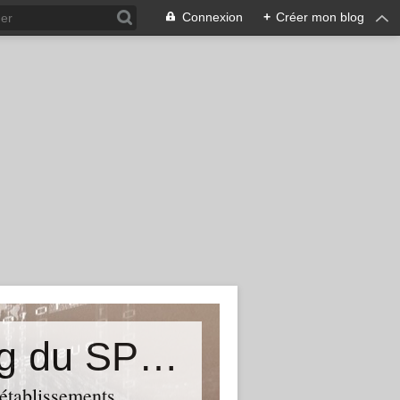
Connexion
+
Créer mon blog
&quot;Résistances&quot;-Le blog du SPHAB/CGT (56-Guémené-sur-Scorff) et des Syndicats CGT associés des petits établissements sanitaires, sociaux et médico-sociaux du Morbihan qui résistent à la casse
 établissements