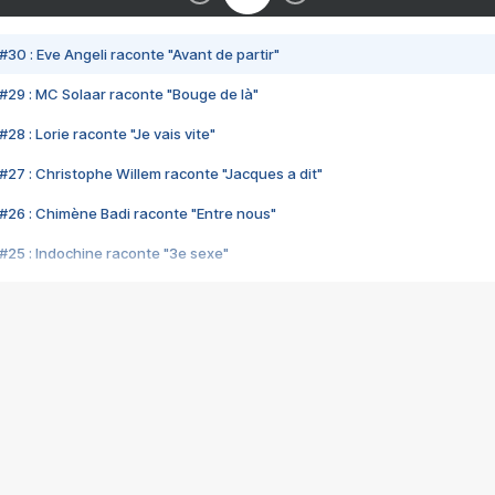
#30 : Eve Angeli raconte "Avant de partir"
#29 : MC Solaar raconte "Bouge de là"
28 : Lorie raconte "Je vais vite"
#27 : Christophe Willem raconte "Jacques a dit"
#26 : Chimène Badi raconte "Entre nous"
#25 : Indochine raconte "3e sexe"
#24 : Zaho raconte "C'est chelou"
#23 : Patrick Bruel raconte "Au café des délices"
#22 : Kyo raconte "Le chemin"
#21 : Nolwenn Leroy raconte "Cassé"
#20 : Patrick Hernandez raconte "Born to be alive"
#19 : Lorie raconte "Près de moi"