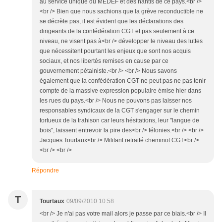
au service unique du MEDEF et des nantis de ce pays.<br />
<br /> Bien que nous sachions que la grève reconductible ne
se décrète pas, il est évident que les déclarations des
dirigeants de la confédération CGT et pas seulement à ce
niveau, ne visent pas à<br /> développer le niveau des luttes
que nécessitent pourtant les enjeux que sont nos acquis
sociaux, et nos libertés remises en cause par ce
gouvernement pétainiste.<br /> <br /> Nous savons
également que la confédération CGT ne peut pas ne pas tenir
compte de la massive expression populaire émise hier dans
les rues du pays.<br /> Nous ne pouvons pas laisser nos
responsables syndicaux de la CGT s'engager sur le chemin
tortueux de la trahison car leurs hésitations, leur "langue de
bois", laissent entrevoir la pire des<br /> félonies.<br /> <br />
Jacques Tourtaux<br /> Militant retraité cheminot CGT<br />
<br /> <br />
Répondre
T
Tourtaux
09/09/2010 10:58
<br /> Je n'ai pas votre mail alors je passe par ce biais.<br /> Il