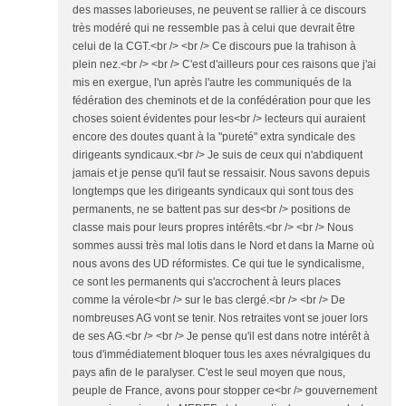
des masses laborieuses, ne peuvent se rallier à ce discours
très modéré qui ne ressemble pas à celui que devrait être
celui de la CGT.<br /> <br /> Ce discours pue la trahison à
plein nez.<br /> <br /> C'est d'ailleurs pour ces raisons que j'ai
mis en exergue, l'un après l'autre les communiqués de la
fédération des cheminots et de la confédération pour que les
choses soient évidentes pour les<br /> lecteurs qui auraient
encore des doutes quant à la "pureté" extra syndicale des
dirigeants syndicaux.<br /> Je suis de ceux qui n'abdiquent
jamais et je pense qu'il faut se ressaisir. Nous savons depuis
longtemps que les dirigeants syndicaux qui sont tous des
permanents, ne se battent pas sur des<br /> positions de
classe mais pour leurs propres intérêts.<br /> <br /> Nous
sommes aussi très mal lotis dans le Nord et dans la Marne où
nous avons des UD réformistes. Ce qui tue le syndicalisme,
ce sont les permanents qui s'accrochent à leurs places
comme la vérole<br /> sur le bas clergé.<br /> <br /> De
nombreuses AG vont se tenir. Nos retraites vont se jouer lors
de ses AG.<br /> <br /> Je pense qu'il est dans notre intérêt à
tous d'immédiatement bloquer tous les axes névralgiques du
pays afin de le paralyser. C'est le seul moyen que nous,
peuple de France, avons pour stopper ce<br /> gouvernement