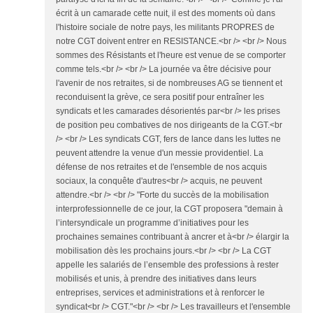
écrit à un camarade cette nuit, il est des moments où dans
l'histoire sociale de notre pays, les militants PROPRES de
notre CGT doivent entrer en RESISTANCE.<br /> <br /> Nous
sommes des Résistants et l'heure est venue de se comporter
comme tels.<br /> <br /> La journée va être décisive pour
l'avenir de nos retraites, si de nombreuses AG se tiennent et
reconduisent la grève, ce sera positif pour entraîner les
syndicats et les camarades désorientés par<br /> les prises
de position peu combatives de nos dirigeants de la CGT.<br
/> <br /> Les syndicats CGT, fers de lance dans les luttes ne
peuvent attendre la venue d'un messie providentiel. La
défense de nos retraites et de l'ensemble de nos acquis
sociaux, la conquête d'autres<br /> acquis, ne peuvent
attendre.<br /> <br /> "Forte du succès de la mobilisation
interprofessionnelle de ce jour, la CGT proposera "demain à
l’intersyndicale un programme d’initiatives pour les
prochaines semaines contribuant à ancrer et à<br /> élargir la
mobilisation dès les prochains jours.<br /> <br /> La CGT
appelle les salariés de l’ensemble des professions à rester
mobilisés et unis, à prendre des initiatives dans leurs
entreprises, services et administrations et à renforcer le
syndicat<br /> CGT."<br /> <br /> Les travailleurs et l'ensemble