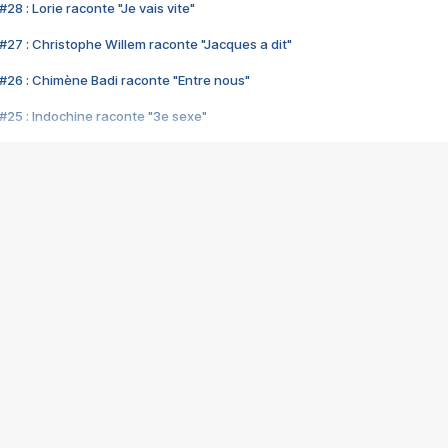
28 : Lorie raconte "Je vais vite"
#27 : Christophe Willem raconte "Jacques a dit"
#26 : Chimène Badi raconte "Entre nous"
#25 : Indochine raconte "3e sexe"
#24 : Zaho raconte "C'est chelou"
#23 : Patrick Bruel raconte "Au café des délices"
#22 : Kyo raconte "Le chemin"
#21 : Nolwenn Leroy raconte "Cassé"
#20 : Patrick Hernandez raconte "Born to be alive"
#19 : Lorie raconte "Près de moi"
#18 : Michael Jones raconte "A nos actes manqués" (avec Jean-Jacque
#17 : Khaled raconte "Aïcha"
#16 : Corneille raconte "Parce qu'on vient de loin"