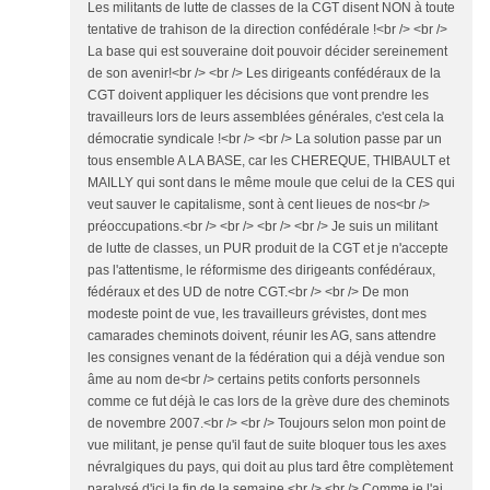
Les militants de lutte de classes de la CGT disent NON à toute
tentative de trahison de la direction confédérale !<br /> <br />
La base qui est souveraine doit pouvoir décider sereinement
de son avenir!<br /> <br /> Les dirigeants confédéraux de la
CGT doivent appliquer les décisions que vont prendre les
travailleurs lors de leurs assemblées générales, c'est cela la
démocratie syndicale !<br /> <br /> La solution passe par un
tous ensemble A LA BASE, car les CHEREQUE, THIBAULT et
MAILLY qui sont dans le même moule que celui de la CES qui
veut sauver le capitalisme, sont à cent lieues de nos<br />
préoccupations.<br /> <br /> <br /> <br /> Je suis un militant
de lutte de classes, un PUR produit de la CGT et je n'accepte
pas l'attentisme, le réformisme des dirigeants confédéraux,
fédéraux et des UD de notre CGT.<br /> <br /> De mon
modeste point de vue, les travailleurs grévistes, dont mes
camarades cheminots doivent, réunir les AG, sans attendre
les consignes venant de la fédération qui a déjà vendue son
âme au nom de<br /> certains petits conforts personnels
comme ce fut déjà le cas lors de la grève dure des cheminots
de novembre 2007.<br /> <br /> Toujours selon mon point de
vue militant, je pense qu'il faut de suite bloquer tous les axes
névralgiques du pays, qui doit au plus tard être complètement
paralysé d'ici la fin de la semaine.<br /> <br /> Comme je l'ai