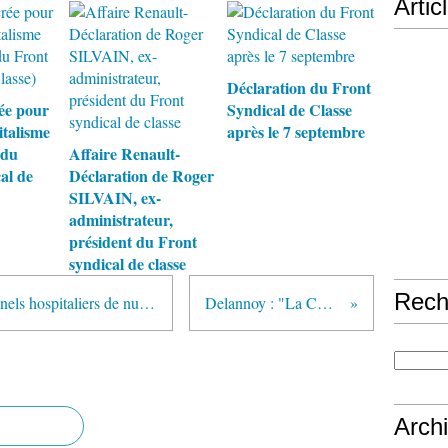
Artic
Déclaration du Front
ée pour
Syndical de Classe
italisme
après le 7 septembre
 du
Affaire Renault-
al de
Déclaration de Roger
SILVAIN, ex-
administrateur,
président du Front
syndical de classe
Rech
Belle-Isle-en-Mer (56) Les personnels hospitaliers de nuit en colère –une prime de 130€, environ, supprimée chaque mois
Delannoy : "La CGT accompagne le système"
Arch