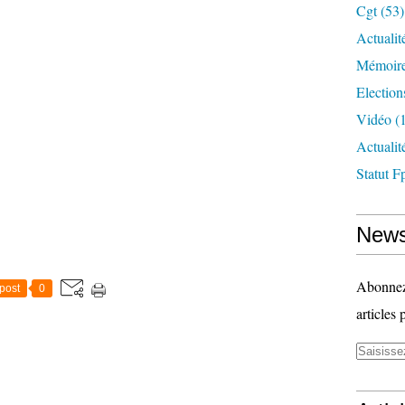
Cgt
(53)
Actualit
Mémoire
Election
Vidéo
(1
Actuali
Statut F
News
Abonnez-
post
0
articles 