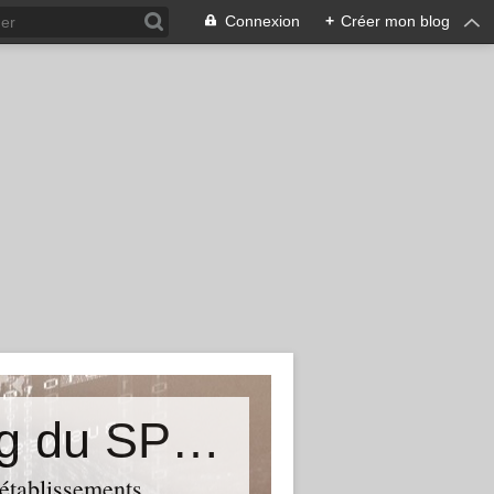
Connexion
+
Créer mon blog
&quot;Résistances&quot;-Le blog du SPHAB/CGT (56-Guémené-sur-Scorff) et des Syndicats CGT associés des petits établissements sanitaires, sociaux et médico-sociaux du Morbihan qui résistent à la casse
 établissements