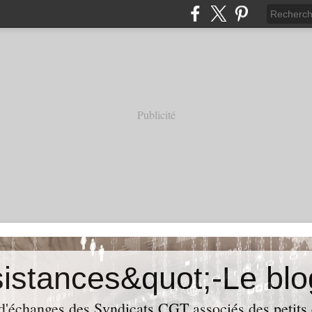
Publicité
 d'échanges des Syndicats CGT associés des petits