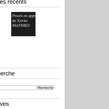
les récents
Procès en appel
de Xavier
MATHIEU
erche
ives