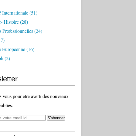
é Internationale
(51)
- Histoire
(28)
s Professionnelles
(24)
7)
té Européenne
(16)
ph
(2)
letter
vous pour être averti des nouveaux
publiés.