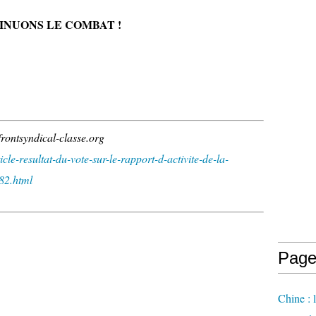
TINUONS LE COMBAT !
frontsyndical-classe.org
cle-resultat-du-vote-sur-le-rapport-d-activite-de-la-
82.html
Page
Chine : 