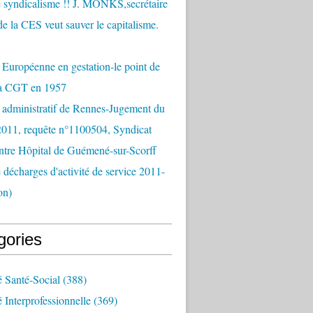
 syndicalisme !! J. MONKS,secrétaire
de la CES veut sauver le capitalisme.
Européenne en gestation-le point de
la CGT en 1957
 administratif de Rennes-Jugement du
2011, requête n°1100504, Syndicat
tre Hôpital de Guémené-sur-Scorff
e décharges d'activité de service 2011-
on)
gories
é Santé-Social
(388)
é Interprofessionnelle
(369)