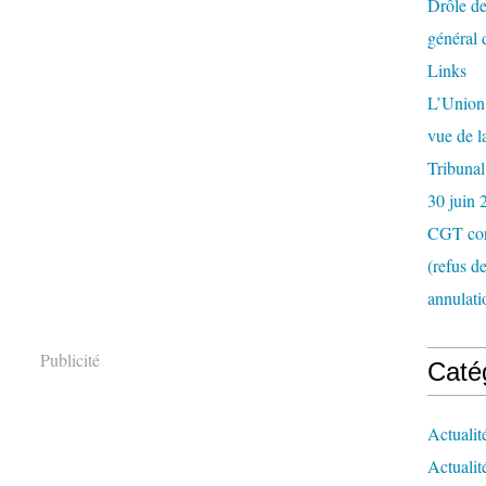
Drôle de
général 
Links
L’Union 
vue de 
Tribunal
30 juin 
CGT con
(refus d
annulati
Publicité
Caté
Actualit
Actualit