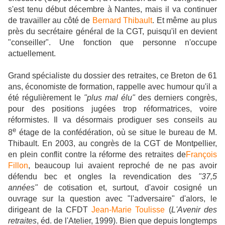
s'est tenu début décembre à Nantes, mais il va continuer
de travailler au côté de
Bernard Thibault
. Et même au plus
près du secrétaire général de la CGT, puisqu'il en devient
"conseiller". Une fonction que personne n'occupe
actuellement.
Grand spécialiste du dossier des retraites, ce Breton de 61
ans, économiste de formation, rappelle avec humour qu'il a
été régulièrement le
"plus mal élu"
des derniers congrès,
pour des positions jugées trop réformatrices, voire
réformistes. Il va désormais prodiguer ses conseils au
e
8
étage de la confédération, où se situe le bureau de M.
Thibault. En 2003, au congrès de la CGT de Montpellier,
en plein conflit contre la réforme des retraites de
François
Fillon
, beaucoup lui avaient reproché de ne pas avoir
défendu bec et ongles la revendication des
"37,5
années"
de cotisation et, surtout, d'avoir cosigné un
ouvrage sur la question avec "l'adversaire" d'alors, le
dirigeant de la CFDT
Jean-Marie Toulisse
(
L'Avenir des
retraites
, éd. de l'Atelier, 1999). Bien que depuis longtemps