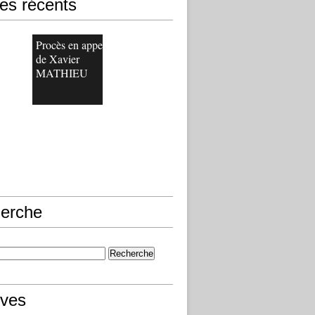
les récents
Procès en appel
de Xavier
MATHIEU
erche
ives