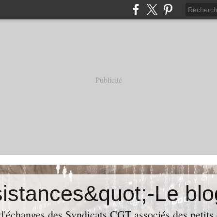
Publicité
 d'échanges des Syndicats CGT associés des petits