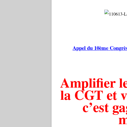
Appel du 10ème Congrès 
Amplifier le
la CGT et v
c’est g
m