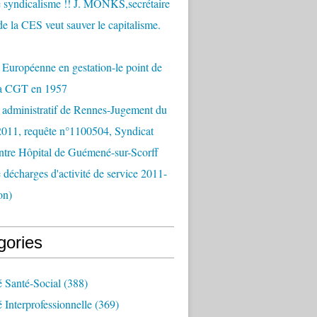
 syndicalisme !! J. MONKS,secrétaire
de la CES veut sauver le capitalisme.
Européenne en gestation-le point de
la CGT en 1957
 administratif de Rennes-Jugement du
2011, requête n°1100504, Syndicat
tre Hôpital de Guémené-sur-Scorff
e décharges d'activité de service 2011-
on)
gories
é Santé-Social
(388)
é Interprofessionnelle
(369)