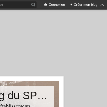
Connexion
+
Créer mon blog
&quot;Résistances&quot;-Le blog du SPHAB/CGT (56-Guémené-sur-Scorff) et des Syndicats CGT associés des petits établissements sanitaires, sociaux et médico-sociaux du Morbihan qui résistent à la casse
 établissements