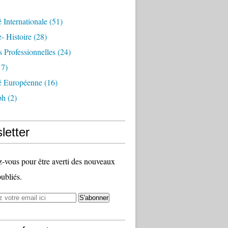
é Internationale
(51)
- Histoire
(28)
s Professionnelles
(24)
7)
té Européenne
(16)
ph
(2)
letter
vous pour être averti des nouveaux
publiés.