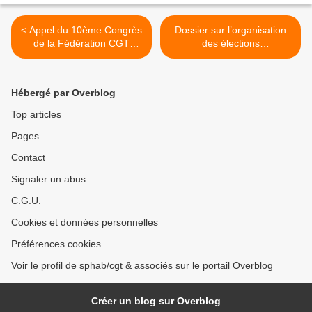
< Appel du 10ème Congrès
Dossier sur l’organisation
de la Fédération CGT
des élections
SAnté/Action sociale
professionnelles dans la
fonction publique
hospitalière Le ministère du
Hébergé par Overblog
Travail, de l’Emploi et de la
Santé a mis en ligne sur
Top articles
son site un dossier >
Pages
Contact
Signaler un abus
C.G.U.
Cookies et données personnelles
Préférences cookies
Voir le profil de sphab/cgt & associés sur le portail Overblog
Créer un blog sur Overblog