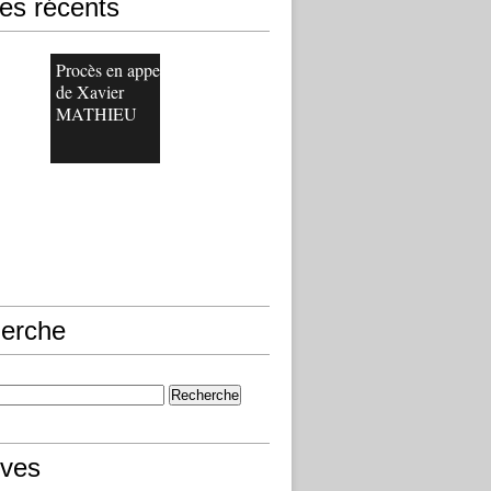
les récents
Procès en appel
de Xavier
MATHIEU
erche
ives