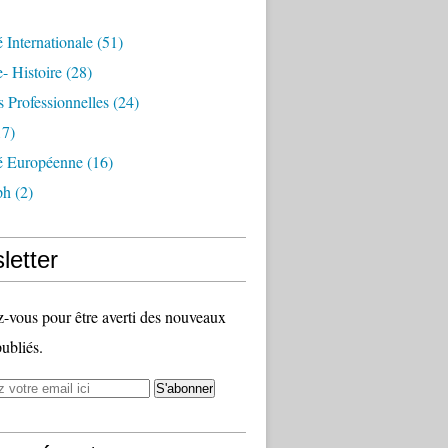
é Internationale
(51)
- Histoire
(28)
s Professionnelles
(24)
7)
té Européenne
(16)
ph
(2)
letter
vous pour être averti des nouveaux
publiés.