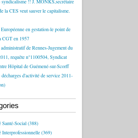
 syndicalisme !! J. MONKS,secrétaire
de la CES veut sauver le capitalisme.
Européenne en gestation-le point de
la CGT en 1957
 administratif de Rennes-Jugement du
2011, requête n°1100504, Syndicat
tre Hôpital de Guémené-sur-Scorff
e décharges d'activité de service 2011-
on)
gories
é Santé-Social
(388)
é Interprofessionnelle
(369)