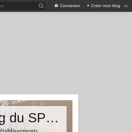
Connexion
+
Créer mon blog
&quot;Résistances&quot;-Le blog du SPHAB/CGT (56-Guémené-sur-Scorff) et des Syndicats CGT associés des petits établissements sanitaires, sociaux et médico-sociaux du Morbihan qui résistent à la casse
 établissements