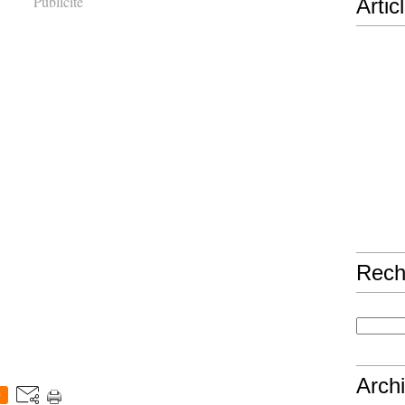
Publicité
Artic
Rech
Arch
0