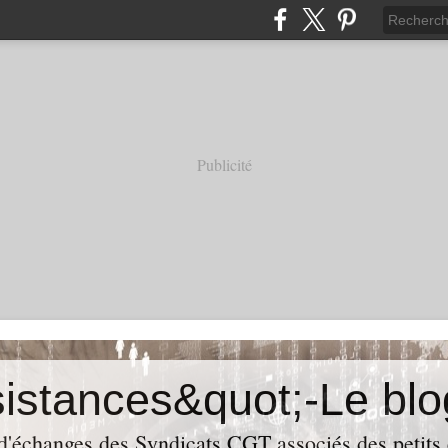
Publicité
 d'échanges des Syndicats CGT associés des petits