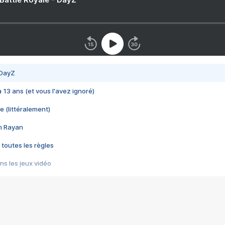
 DayZ
 a 13 ans (et vous l'avez ignoré)
e (littéralement)
im Rayan
 toutes les règles
s les jeux vidéo
us choquant de Rockstar ? - Le scandale BULLY
e plus moche de Steam
du RÊVE tourne au CAUCHEMAR