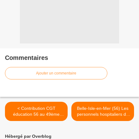
Commentaires
Ajouter un commentaire
< Contribution CGT
Belle-Isle-en-Mer (56) Les
éducation 56 au 49ème
personnels hospitaliers de
congrès
nuit en colère –une prime
de 130€, environ,
supprimée chaque mois >
Hébergé par Overblog