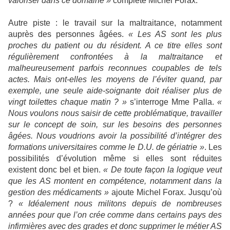
valoriser dans ce domaine »
complète Michel Forax.
Autre piste : le travail sur la maltraitance, notamment
auprès des personnes âgées.
« Les AS sont les plus
proches du patient ou du résident. A ce titre elles sont
régulièrement confrontées à la maltraitance et
malheureusement parfois reconnues coupables de tels
actes. Mais ont-elles les moyens de l’éviter quand, par
exemple, une seule aide-soignante doit réaliser plus de
vingt toilettes chaque matin ? »
s’interroge Mme Palla.
«
Nous voulons nous saisir de cette problématique, travailler
sur le concept de soin, sur les besoins des personnes
âgées. Nous voudrions avoir la possibilité d’intégrer des
formations universitaires comme le D.U. de gériatrie »
. Les
possibilités d’évolution même si elles sont réduites
existent donc bel et bien.
« De toute façon la logique veut
que les AS montent en compétence, notamment dans la
gestion des médicaments »
ajoute Michel Forax. Jusqu’où
?
« Idéalement nous militons depuis de nombreuses
années pour que l’on crée comme dans certains pays des
infirmières avec des grades et donc supprimer le métier AS