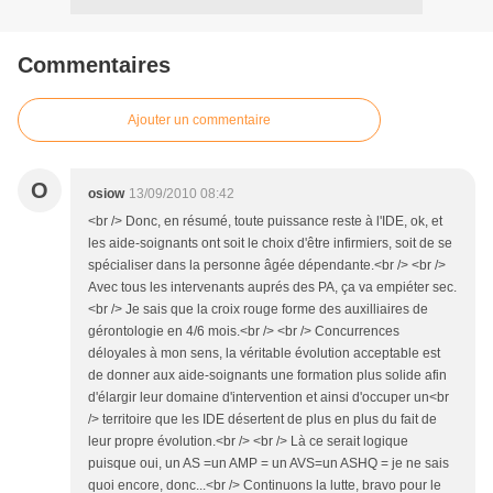
Commentaires
Ajouter un commentaire
O
osiow
13/09/2010 08:42
<br /> Donc, en résumé, toute puissance reste à l'IDE, ok, et
les aide-soignants ont soit le choix d'être infirmiers, soit de se
spécialiser dans la personne âgée dépendante.<br /> <br />
Avec tous les intervenants auprés des PA, ça va empiéter sec.
<br /> Je sais que la croix rouge forme des auxilliaires de
gérontologie en 4/6 mois.<br /> <br /> Concurrences
déloyales à mon sens, la véritable évolution acceptable est
de donner aux aide-soignants une formation plus solide afin
d'élargir leur domaine d'intervention et ainsi d'occuper un<br
/> territoire que les IDE désertent de plus en plus du fait de
leur propre évolution.<br /> <br /> Là ce serait logique
puisque oui, un AS =un AMP = un AVS=un ASHQ = je ne sais
quoi encore, donc...<br /> Continuons la lutte, bravo pour le