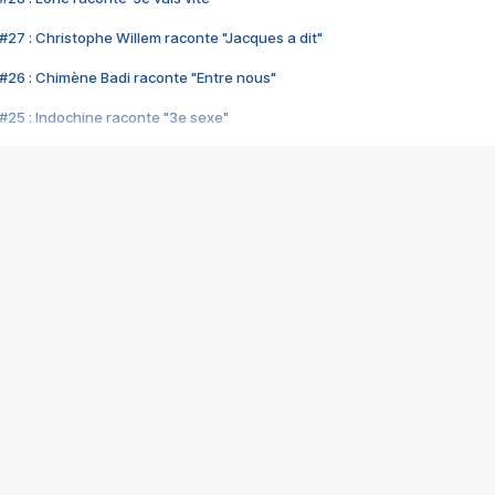
#27 : Christophe Willem raconte "Jacques a dit"
#26 : Chimène Badi raconte "Entre nous"
#25 : Indochine raconte "3e sexe"
#24 : Zaho raconte "C'est chelou"
#23 : Patrick Bruel raconte "Au café des délices"
#22 : Kyo raconte "Le chemin"
#21 : Nolwenn Leroy raconte "Cassé"
#20 : Patrick Hernandez raconte "Born to be alive"
#19 : Lorie raconte "Près de moi"
#18 : Michael Jones raconte "A nos actes manqués" (avec Jean-Jacque
#17 : Khaled raconte "Aïcha"
#16 : Corneille raconte "Parce qu'on vient de loin"