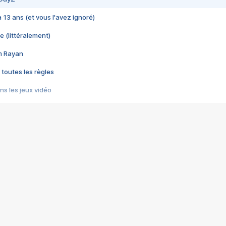
 a 13 ans (et vous l'avez ignoré)
e (littéralement)
im Rayan
 toutes les règles
s les jeux vidéo
us choquant de Rockstar ? - Le scandale BULLY
e plus moche de Steam
du RÊVE tourne au CAUCHEMAR
pendant 8 heures
it… à tort
umiliés par un jeu vidéo
ire - Final Fantasy 8