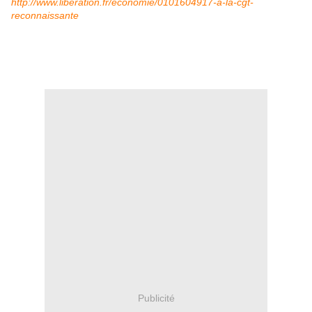
http://ww
w.liberation.fr/economie/0101604917-a-la-cgt-
reconnaissante
Publicité