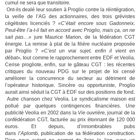
cumul ne sera que transitoire.
Ont-ils dealé leur soutien à Proglio contre la réintégration,
la veille de l’AG des actionnaires, des trois grévistes
cégétistes licenciés ?
«C’était encore sous Gadonneix.
Peut-être l’a-t-il fait en accord avec Proglio, mais ça, on ne
sait pas…»
jure Maurice Marion, de la fédération CGT
énergie. La remise à plat de la filière nucléaire proposée
par Proglio ?
«C’est un vrai sujet, enfin il vient en
débat»,
tout comme le rapprochement entre EDF et Veolia.
Cerise progliote, enfin, sur le gâteau CGT : les récentes
critiques du nouveau PDG sur le projet de loi censé
améliorer la concurrence du secteur au détriment de
l’opérateur historique. Sincère ou opportuniste, Proglio
aurait ainsi séduit la CGT à EDF sur des positions de fond.
Autre chanson chez Veolia. Le syndicalisme maison est
pollué par quelques contingences financières. Une
publicité Veolia en 2002 dans la
Vie ouvrière,
journal de la
confédération CGT, facturée au prix étonnant de 120 000
euros. Et depuis, d’innombrables pubs
dans
l’Aplomb,
publication de sa fédération construction.