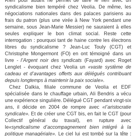
Rien pour autant ne permet de faire le lien avec un
syndicalisme bien tempéré chez Veolia. De même, les
négociations nationales dans des palaces parisiens au
frais du patron (plus une virée à New York pendant une
semaine, sous Jean-Marie Messier) ne sauraient à elles
seules expliquer le bon climat social. Reste cette
interrogation : pourquoi tant de haine contre les électrons
libres du syndicalisme ? Jean-Luc Touly (CGT) et
Christophe Mongermont (FO) en ont témoigné dans un
livre -
l’Argent noir des syndicats
(Fayard) avec Roget
Lenglet - évoquant chez Veolia un
«vaste système de
cadeau et d’avantages offerts aux délégués contribuant
depuis longtemps à maintenir la paix sociale».
Chez Dalkia, filiale commune de Veolia et EDF
spécialisée dans le chauffage urbain, Ali Bendris a vécu
une expérience singulière. Délégué CGT pendant vingt-six
ans, il décide en 2004 de rompre avec
«l’aristocratie
syndicale».
Et de créer une CGT bis, en fait le CGT (pour
Collectif général du travail), en rupture avec
le
«syndicalisme d’accompagnement bien intégré à la
politique managériale».
Le ciel lui est tombé sur la tête :