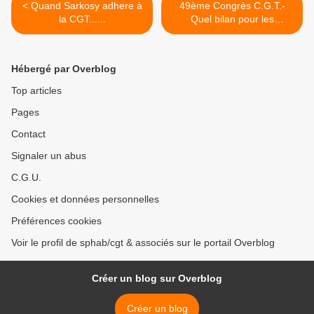
< Quand Sarkosy adhere à
49ème Congrès C.G.T.-
la CGT......
Quel bilan pour les
travailleurs ? Quel bilan
pour le MEDEF ? >
Hébergé par Overblog
Top articles
Pages
Contact
Signaler un abus
C.G.U.
Cookies et données personnelles
Préférences cookies
Voir le profil de sphab/cgt & associés sur le portail Overblog
Créer un blog sur Overblog
Créer un blog