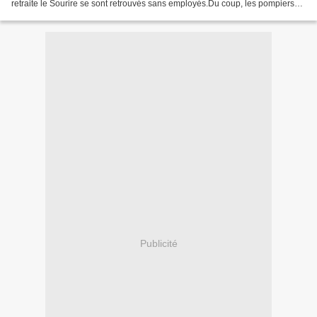
retraite le Sourire se sont retrouvés sans employés.Du coup, les pompiers
ont dû intervenir jusqu’à 1 h 30...
Publicité