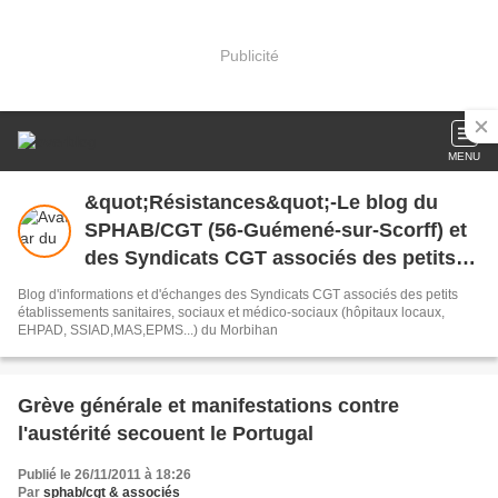
Publicité
MENU
&quot;Résistances&quot;-Le blog du
SPHAB/CGT (56-Guémené-sur-Scorff) et
des Syndicats CGT associés des petits
établissements sanitaires, sociaux et
Blog d'informations et d'échanges des Syndicats CGT associés des petits
médico-sociaux du Morbihan qui
établissements sanitaires, sociaux et médico-sociaux (hôpitaux locaux,
EHPAD, SSIAD,MAS,EPMS...) du Morbihan
résistent à la casse
Grève générale et manifestations contre
l'austérité secouent le Portugal
Publié le 26/11/2011 à 18:26
Par
sphab/cgt & associés