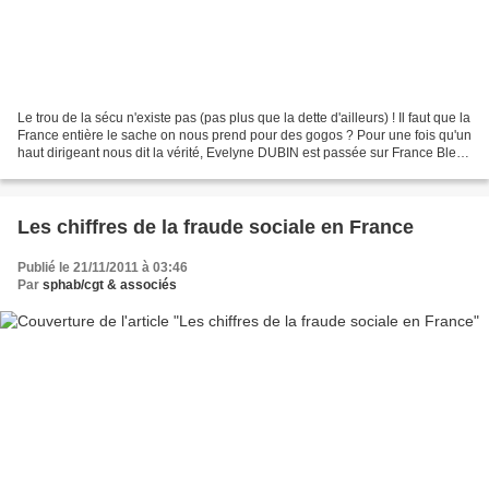
Le trou de la sécu n'existe pas (pas plus que la dette d'ailleurs) ! Il faut que la
France entière le sache on nous prend pour des gogos ? Pour une fois qu'un
haut dirigeant nous dit la vérité, Evelyne DUBIN est passée sur France Bleue
mais pas sur une...
Les chiffres de la fraude sociale en France
Publié le 21/11/2011 à 03:46
Par
sphab/cgt & associés