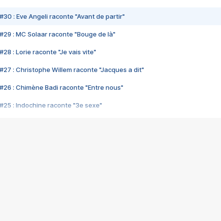
#30 : Eve Angeli raconte "Avant de partir"
#29 : MC Solaar raconte "Bouge de là"
28 : Lorie raconte "Je vais vite"
#27 : Christophe Willem raconte "Jacques a dit"
#26 : Chimène Badi raconte "Entre nous"
#25 : Indochine raconte "3e sexe"
#24 : Zaho raconte "C'est chelou"
#23 : Patrick Bruel raconte "Au café des délices"
#22 : Kyo raconte "Le chemin"
#21 : Nolwenn Leroy raconte "Cassé"
#20 : Patrick Hernandez raconte "Born to be alive"
#19 : Lorie raconte "Près de moi"