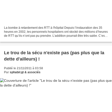
La bombe à retardement des RTT à l'hôpital Depuis l’instauration des 35
heures en 2002, les personnels hospitaliers ont stocké des millions d’heures
de RTT qu’ils n’ont pas pu prendre. L’addition pourrait être très salée. C’est
une bombe à retardement....
Le trou de la sécu n'existe pas (pas plus que la
dette d'ailleurs) !
Publié le 21/11/2011 à 03:58
Par
sphab/cgt & associés