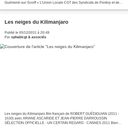
Guémené-sur-Scorff » L’Union Locale CGT des Syndicats de Pontivy et des
Environs a été invitée à prendre...
Les neiges du Kilimanjaro
Publié le 05/12/2011 à 20:49
Par
sphab/cgt & associés
Les neiges du Kilimanjaro film français de ROBERT GUÉDIGUIAN (2011 -
1h30) avec ARIANE ASCARIDE ET JEAN-PIERRE DARROUSSIN
SÉLECTION OFFICIELLE - UN CERTAIN REGARD - CANNES 2011 Bien
qu’ayant perdu son travail, Michel vit heureux avec Marie-Claire. Ces...