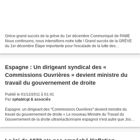
Grèce-grand succès de la grève du 1er décembre Communiqué de PAME
Nous continuons, nous intensifions notre lutte ! Grand succès de la GRÈVE
du 1er décembre Étape importante pour l'escalade de la lutte des
travailleurs .Le Secrétariat Exécutif du PAME...
Espagne : Un dirigeant syndical des «
Commissions Ouvrières » devient ministre du
travail du gouvernement de droite
Publié le 01/12/2011 à 01:41
Par
sphab/cgt & associés
Espagne: un dirigeant des "Commissions Ouvrières" devient ministre du
travail du gouvernement de droite « Le nouveau Ministre du Travail du
Gouvernement de la droite ultraréactionnaire espagnol n'est autre que Jose
Maria Fidlago qui fut de 2000 à 2008...