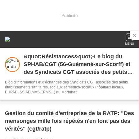
Publicité
MENU
&quot;Résistances&quot;-Le blog du
SPHAB/CGT (56-Guémené-sur-Scorff) et
des Syndicats CGT associés des petits
établissements sanitaires, sociaux et
Blog d'informations et d'échanges des Syndicats CGT associés des petits
médico-sociaux du Morbihan qui
établissements sanitaires, sociaux et médico-sociaux (hôpitaux locaux,
EHPAD, SSIAD,MAS,EPMS...) du Morbihan
résistent à la casse
Gestion du comité d'entreprise de la RATP: "Des
mensonges mille fois répétés n'en font pas des
vérités" (cgt/ratp)