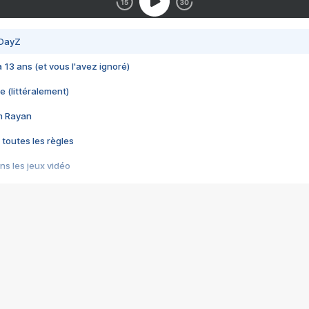
 DayZ
 a 13 ans (et vous l'avez ignoré)
e (littéralement)
im Rayan
 toutes les règles
s les jeux vidéo
us choquant de Rockstar ? - Le scandale BULLY
e plus moche de Steam
du RÊVE tourne au CAUCHEMAR
pendant 8 heures
it… à tort