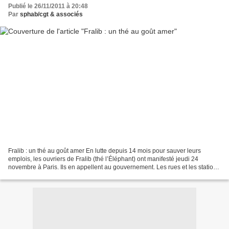
Publié le 26/11/2011 à 20:48
Par
sphab/cgt & associés
Fralib : un thé au goût amer En lutte depuis 14 mois pour sauver leurs
emplois, les ouvriers de Fralib (thé l’Éléphant) ont manifesté jeudi 24
novembre à Paris. Ils en appellent au gouvernement. Les rues et les stations
de métro autour de la rue de Varenne...