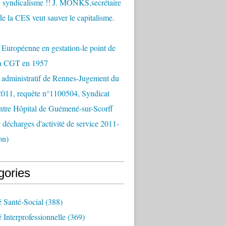
 syndicalisme !! J. MONKS,secrétaire
de la CES veut sauver le capitalisme.
Européenne en gestation-le point de
la CGT en 1957
 administratif de Rennes-Jugement du
2011, requête n°1100504, Syndicat
tre Hôpital de Guémené-sur-Scorff
e décharges d'activité de service 2011-
on)
gories
é Santé-Social
(388)
é Interprofessionnelle
(369)