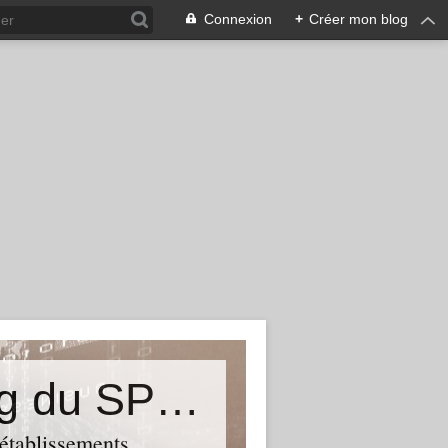
Connexion
+
Créer mon blog
&quot;Résistances&quot;-Le blog du SPHAB/CGT (56-Guémené-sur-Scorff) et des Syndicats CGT associés des petits établissements sanitaires, sociaux et médico-sociaux du Morbihan qui résistent à la casse
 établissements