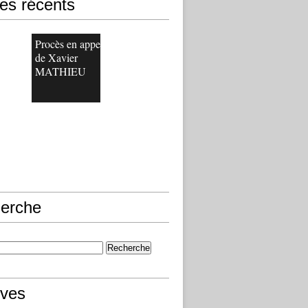
les récents
Procès en appel
de Xavier
MATHIEU
erche
ives