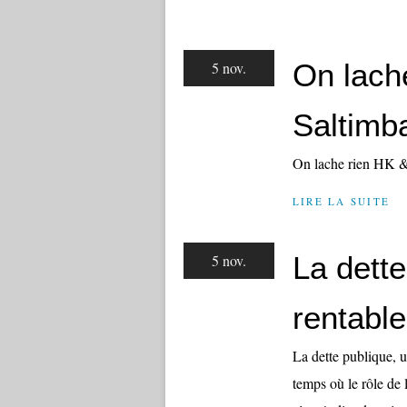
On lach
5 nov.
Saltimb
On lache rien HK &
LIRE LA SUITE
La dette
5 nov.
rentable
La dette publique, un
temps où le rôle de 