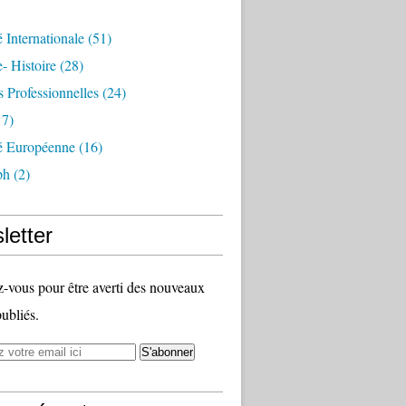
é Internationale
(51)
- Histoire
(28)
s Professionnelles
(24)
7)
té Européenne
(16)
ph
(2)
letter
vous pour être averti des nouveaux
publiés.