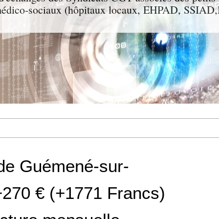
t médico-sociaux (hôpitaux locaux, EHPAD, SSIA
 de Guémené-sur-
 +270 € (+1771 Francs)