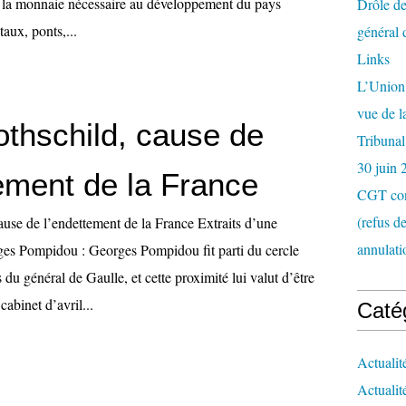
er la monnaie nécessaire au développement du pays
Drôle de
taux, ponts,...
général 
Links
L’Union 
vue de 
othschild, cause de
Tribunal
30 juin 
tement de la France
CGT con
(refus d
ause de l’endettement de la France Extraits d’une
annulati
es Pompidou : Georges Pompidou fit parti du cercle
 du général de Gaulle, et cette proximité lui valut d’être
abinet d’avril...
Caté
Actualit
Actualit