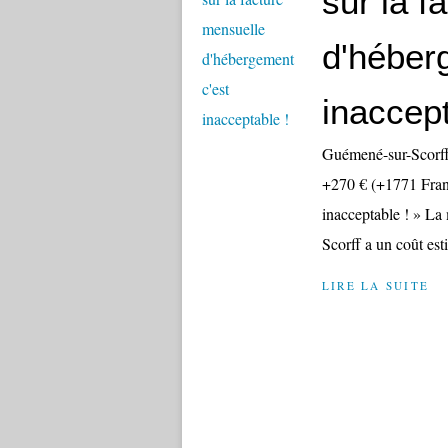
sur la f
d'héber
inaccept
Guémené-sur-Scorff 
+270 € (+1771 Franc
inacceptable ! » La
Scorff a un coût est
LIRE LA SUITE