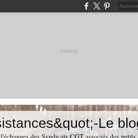
Publicité
 d'échanges des Syndicats CGT associés des petits