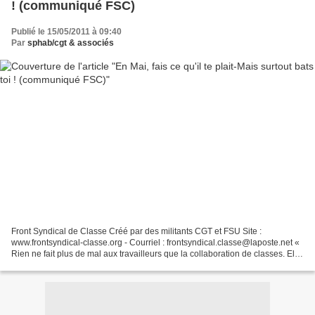
! (communiqué FSC)
Publié le 15/05/2011 à 09:40
Par
sphab/cgt & associés
Front Syndical de Classe Créé par des militants CGT et FSU Site :
www.frontsyndical-classe.org - Courriel : frontsyndical.classe@laposte.net «
Rien ne fait plus de mal aux travailleurs que la collaboration de classes. Elle
les désarme dans la défense...