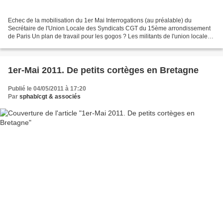
Echec de la mobilisation du 1er Mai Interrogations (au préalable) du
Secrétaire de l'Union Locale des Syndicats CGT du 15ème arrondissement
de Paris Un plan de travail pour les gogos ? Les militants de l'union locale
du 15e ont depuis longtemps pointé...
1er-Mai 2011. De petits cortèges en Bretagne
Publié le 04/05/2011 à 17:20
Par
sphab/cgt & associés