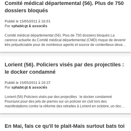
Comité médical départemental (56). Plus de 750
dossiers bloqués
Publié le 15/05/2011 à 16:01
Par
sphab/cgt & associés
Comité médical départemental (56). Plus de 750 dossiers bloqués La
carence actuelle du Comité médical départemental (CMD) risque de devenir
très préjudiciable pour de nombreux agents et source de contentieux devant
le tribunal administratif». Les syndicats...
Lorient (56). Policiers visés par des projectiles :
le docker condamné
Publié le 15/05/2011 à 10:37
Par
sphab/cgt & associés
Lorient (56) Policiers visés par des projectiles : le docker condamné
Poursuivi pour des jets de pierres sur un policier en civil lors des
manifestations contre la réforme des retraites à Lorient en octobre, un docker
lorientais de 29 ans a été condamné,...
En Mai, fais ce qu'il te plait-Mais surtout bats toi