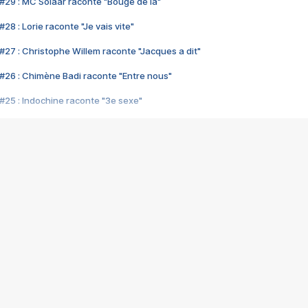
#29 : MC Solaar raconte "Bouge de là"
28 : Lorie raconte "Je vais vite"
#27 : Christophe Willem raconte "Jacques a dit"
#26 : Chimène Badi raconte "Entre nous"
#25 : Indochine raconte "3e sexe"
#24 : Zaho raconte "C'est chelou"
#23 : Patrick Bruel raconte "Au café des délices"
#22 : Kyo raconte "Le chemin"
#21 : Nolwenn Leroy raconte "Cassé"
#20 : Patrick Hernandez raconte "Born to be alive"
#19 : Lorie raconte "Près de moi"
#18 : Michael Jones raconte "A nos actes manqués" (avec Jean-Jacque
#17 : Khaled raconte "Aïcha"