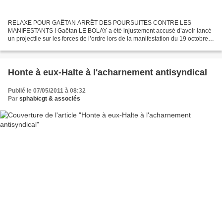
RELAXE POUR GAËTAN ARRÊT DES POURSUITES CONTRE LES
MANIFESTANTS ! Gaëtan LE BOLAY a été injustement accusé d’avoir lancé
un projectile sur les forces de l’ordre lors de la manifestation du 19 octobre
2010 contre le projet de réforme des retraites. Devant...
Honte à eux-Halte à l'acharnement antisyndical
Publié le 07/05/2011 à 08:32
Par
sphab/cgt & associés