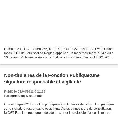
Union Locale CGT-Lorient (56) RELAXE POUR GAËTAN LE BOLAY L’Union
locale CGT de Lorient et sa Région appelle à un rassemblement le 14 avril à
13 heures 30 devant le Palais de Justice pour soutenir Gaëtan LE BOLAY,
injustement accusé d’avoir lancé un projectile...
Non-titulaires de la Fonction Publique:une
signature responsable et vigilante
Publié le 03/04/2011 à 21:35
Par
sphab/cgt & associés
Communiqué CGT Fonction publique - Non titulaires de la Fonction publique
: une signature responsable et vigilante Après quinze jours de consultation,
la CGT Fonction publique a décidé de signer le protocole d'accord sur les
non titulaires qui, rappelons-le,...