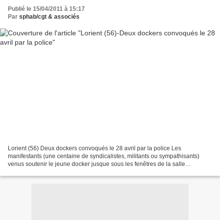
Publié le 15/04/2011 à 15:17
Par
sphab/cgt & associés
Lorient (56) Deux dockers convoqués le 28 avril par la police Les
manifestants (une centaine de syndicalistes, militants ou sympathisants)
venus soutenir le jeune docker jusque sous les fenêtres de la salle
d'audience l'ignorent sans doute mais ils n'ont...