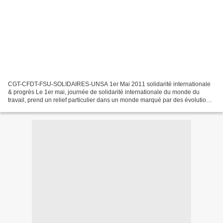
CGT-CFDT-FSU-SOLIDAIRES-UNSA 1er Mai 2011 solidarité internationale
& progrès Le 1er mai, journée de solidarité internationale du monde du
travail, prend un relief particulier dans un monde marqué par des évolutions
majeures. Les organisations CFDT -...