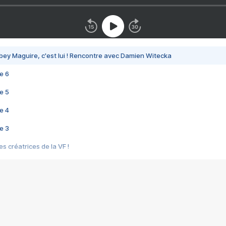
bey Maguire, c'est lui ! Rencontre avec Damien Witecka
e 6
e 5
e 4
e 3
s créatrices de la VF !
e 2
e 1
e Mektoub My Love arrive enfin ! Rencontre avec Shaïn Boumedine et Sal
i : après Toni en famille