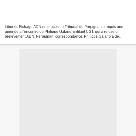
Libertés Fichage ADN en procès Le Tribunal de Perpignan a requis une
amende à l'encontre de Philippe Galano, militant CGT, qui a refusé un
prélèvement ADN. Perpignan, correspondance. Philippe Galano a de
bonnes chances d’éviter la prison. Jeudi au tribunal...