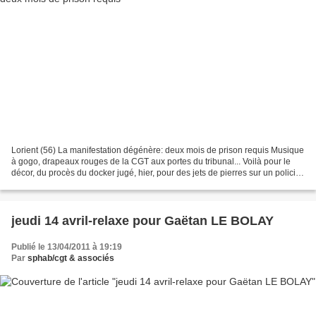
Lorient (56) La manifestation dégénère: deux mois de prison requis Musique
à gogo, drapeaux rouges de la CGT aux portes du tribunal... Voilà pour le
décor, du procès du docker jugé, hier, pour des jets de pierres sur un policier
en civil, lors d'une des...
jeudi 14 avril-relaxe pour Gaëtan LE BOLAY
Publié le 13/04/2011 à 19:19
Par
sphab/cgt & associés