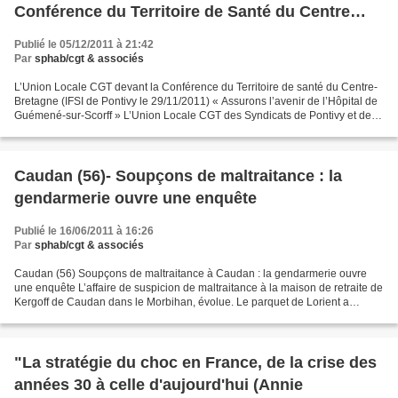
Conférence du Territoire de Santé du Centre
Bretagne
Publié le 05/12/2011 à 21:42
Par
sphab/cgt & associés
L’Union Locale CGT devant la Conférence du Territoire de santé du Centre-
Bretagne (IFSI de Pontivy le 29/11/2011) « Assurons l’avenir de l’Hôpital de
Guémené-sur-Scorff » L’Union Locale CGT des Syndicats de Pontivy et des
Environs a été invitée à prendre...
Caudan (56)- Soupçons de maltraitance : la
gendarmerie ouvre une enquête
Publié le 16/06/2011 à 16:26
Par
sphab/cgt & associés
Caudan (56) Soupçons de maltraitance à Caudan : la gendarmerie ouvre
une enquête L’affaire de suspicion de maltraitance à la maison de retraite de
Kergoff de Caudan dans le Morbihan, évolue. Le parquet de Lorient a
annoncé aujourd’hui avoir diligenté...
"La stratégie du choc en France, de la crise des
années 30 à celle d'aujourd'hui (Annie