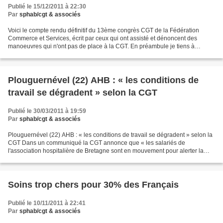
Publié le 15/12/2011 à 22:30
Par
sphab/cgt & associés
Voici le compte rendu définitif du 13ème congrès CGT de la Fédération
Commerce et Services, écrit par ceux qui ont assisté et dénoncent des
manoeuvres qui n'ont pas de place à la CGT. En préambule je tiens à
affirmer mon entier soutien à la démarche entreprise...
Plouguernével (22) AHB : « les conditions de
travail se dégradent » selon la CGT
Publié le 30/03/2011 à 19:59
Par
sphab/cgt & associés
Plouguernével (22) AHB : « les conditions de travail se dégradent » selon la
CGT Dans un communiqué la CGT annonce que « les salariés de
l'association hospitalière de Bretagne sont en mouvement pour alerter la
population du Centre Bretagne sur la dégradation...
Soins trop chers pour 30% des Français
Publié le 10/11/2011 à 22:41
Par
sphab/cgt & associés