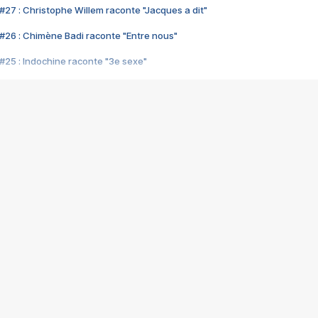
#27 : Christophe Willem raconte "Jacques a dit"
#26 : Chimène Badi raconte "Entre nous"
#25 : Indochine raconte "3e sexe"
#24 : Zaho raconte "C'est chelou"
#23 : Patrick Bruel raconte "Au café des délices"
#22 : Kyo raconte "Le chemin"
#21 : Nolwenn Leroy raconte "Cassé"
#20 : Patrick Hernandez raconte "Born to be alive"
#19 : Lorie raconte "Près de moi"
#18 : Michael Jones raconte "A nos actes manqués" (avec Jean-Jacque
#17 : Khaled raconte "Aïcha"
#16 : Corneille raconte "Parce qu'on vient de loin"
#15 : Indochine raconte "L'aventurier"