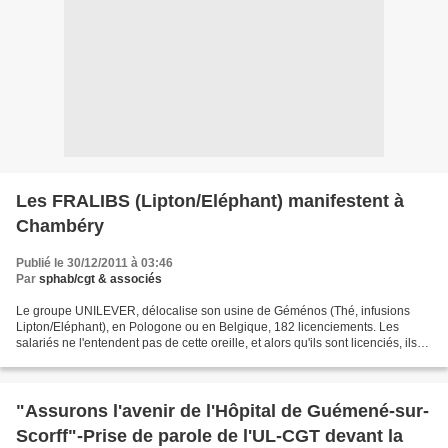
Les FRALIBS (Lipton/Eléphant) manifestent à
Chambéry
Publié le 30/12/2011 à 03:46
Par
sphab/cgt & associés
Le groupe UNILEVER, délocalise son usine de Géménos (Thé, infusions
Lipton/Eléphant), en Pologone ou en Belgique, 182 licenciements. Les
salariés ne l'entendent pas de cette oreille, et alors qu'ils sont licenciés, ils
occupent leurs usines. La Cour d'Appel...
"Assurons l'avenir de l'Hôpital de Guémené-sur-
Scorff"-Prise de parole de l'UL-CGT devant la