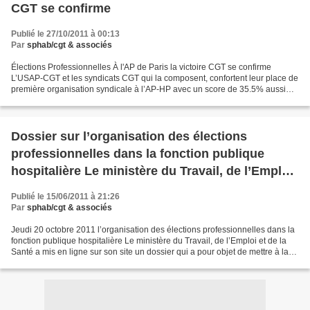
CGT se confirme
Publié le 27/10/2011 à 00:13
Par
sphab/cgt & associés
Élections Professionnelles À l'AP de Paris la victoire CGT se confirme
L’USAP-CGT et les syndicats CGT qui la composent, confortent leur place de
première organisation syndicale à l’AP-HP avec un score de 35.5% aussi
bien au CTE Central qu’aux CAP et...
Dossier sur l’organisation des élections
professionnelles dans la fonction publique
hospitalière Le ministère du Travail, de l’Emploi
et de la Santé a mis en ligne sur son site un
Publié le 15/06/2011 à 21:26
dossier
Par
sphab/cgt & associés
Jeudi 20 octobre 2011 l’organisation des élections professionnelles dans la
fonction publique hospitalière Le ministère du Travail, de l’Emploi et de la
Santé a mis en ligne sur son site un dossier qui a pour objet de mettre à la
disposition des établissements,...