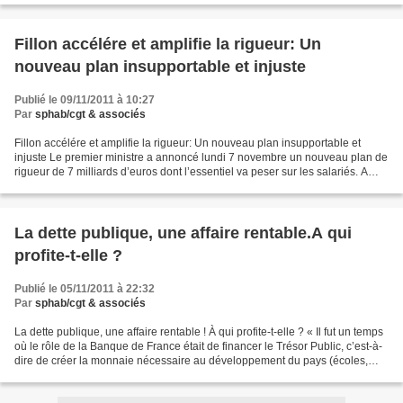
Fillon accélére et amplifie la rigueur: Un
nouveau plan insupportable et injuste
Publié le 09/11/2011 à 10:27
Par
sphab/cgt & associés
Fillon accélére et amplifie la rigueur: Un nouveau plan insupportable et
injuste Le premier ministre a annoncé lundi 7 novembre un nouveau plan de
rigueur de 7 milliards d’euros dont l’essentiel va peser sur les salariés. A
l’occasion d’un rapide point...
La dette publique, une affaire rentable.A qui
profite-t-elle ?
Publié le 05/11/2011 à 22:32
Par
sphab/cgt & associés
La dette publique, une affaire rentable ! À qui profite-t-elle ? « Il fut un temps
où le rôle de la Banque de France était de financer le Trésor Public, c’est-à-
dire de créer la monnaie nécessaire au développement du pays (écoles,
routes, hôpitaux, ponts,...