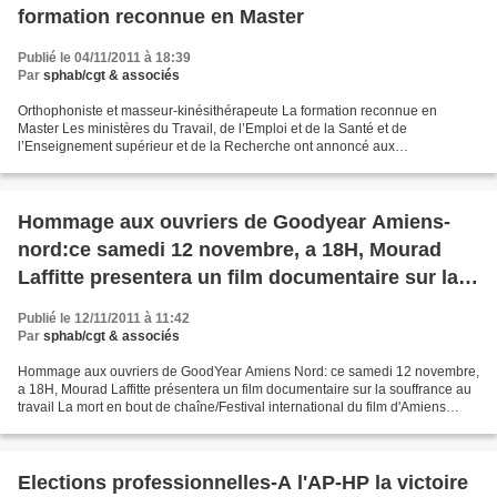
formation reconnue en Master
Publié le 04/11/2011 à 18:39
Par
sphab/cgt & associés
Orthophoniste et masseur-kinésithérapeute La formation reconnue en
Master Les ministères du Travail, de l’Emploi et de la Santé et de
l’Enseignement supérieur et de la Recherche ont annoncé aux
représentants des masseurs-kinésithérapeutes et des orthophonistes...
Hommage aux ouvriers de Goodyear Amiens-
nord:ce samedi 12 novembre, a 18H, Mourad
Laffitte presentera un film documentaire sur la
souffrance au travail
Publié le 12/11/2011 à 11:42
Par
sphab/cgt & associés
Hommage aux ouvriers de GoodYear Amiens Nord: ce samedi 12 novembre,
a 18H, Mourad Laffitte présentera un film documentaire sur la souffrance au
travail La mort en bout de chaîne/Festival international du film d'Amiens
Aujourd'hui pour les centaines d'ouvriers...
Elections professionnelles-A l'AP-HP la victoire