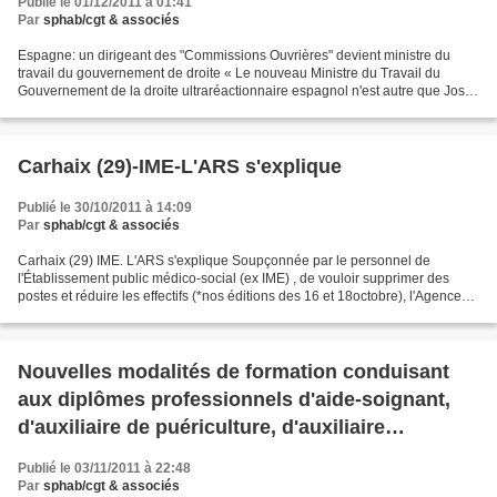
Publié le 01/12/2011 à 01:41
Par
sphab/cgt & associés
Espagne: un dirigeant des "Commissions Ouvrières" devient ministre du
travail du gouvernement de droite « Le nouveau Ministre du Travail du
Gouvernement de la droite ultraréactionnaire espagnol n'est autre que Jose
Maria Fidlago qui fut de 2000 à 2008...
Carhaix (29)-IME-L'ARS s'explique
Publié le 30/10/2011 à 14:09
Par
sphab/cgt & associés
Carhaix (29) IME. L'ARS s'explique Soupçonnée par le personnel de
l'Établissement public médico-social (ex IME) , de vouloir supprimer des
postes et réduire les effectifs (*nos éditions des 16 et 18octobre), l'Agence
régionale de santé (ARS) Bretagne...
Nouvelles modalités de formation conduisant
aux diplômes professionnels d'aide-soignant,
d'auxiliaire de puériculture, d'auxiliaire
ambulancier et d'ambulancier
Publié le 03/11/2011 à 22:48
Par
sphab/cgt & associés