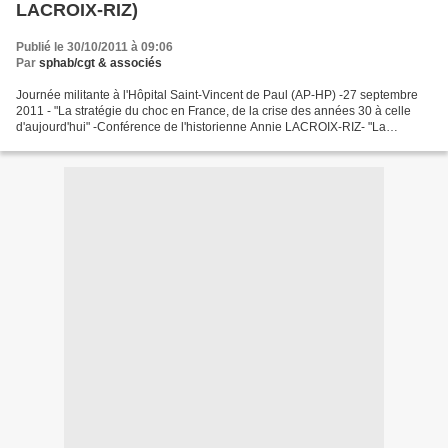
LACROIX-RIZ)
Publié le 30/10/2011 à 09:06
Par
sphab/cgt & associés
Journée militante à l'Hôpital Saint-Vincent de Paul (AP-HP) -27 septembre
2011 - "La stratégie du choc en France, de la crise des années 30 à celle
d'aujourd'hui" -Conférence de l'historienne Annie LACROIX-RIZ- "La
stratégie du choc en France, de la crise...