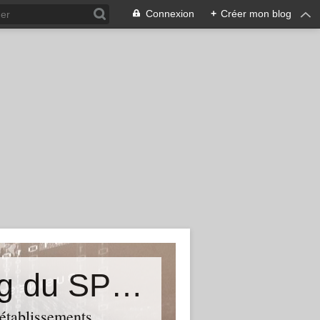
Connexion
+
Créer mon blog
&quot;Résistances&quot;-Le blog du SPHAB/CGT (56-Guémené-sur-Scorff) et des Syndicats CGT associés des petits établissements sanitaires, sociaux et médico-sociaux du Morbihan qui résistent à la casse
 établissements