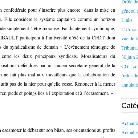
Drôle de
on confédérale pour s’inscrire plus encore dans la mise en
général 
. Elle considère le système capitaliste comme un horizon
Links
nde simplement à être moralisé. Fait hautement symbolique,
L’Union 
AULT participera à l’université d’été de la CFDT dont
vue de 
is du syndicalisme de demain » L’évènement témoigne de
Tribunal
 entre les deux principaux syndicats. Moralisateurs du
30 juin 
ositions défendues par un ancien secrétaire général de la
CGT con
t plus mal aux travailleurs que la collaboration de
(refus d
 suffit pas de la nier pour qu’elle cesse. Renoncer à la mener
annulati
rer, pieds et poings liés à l’exploitation et à l’écrasement. »
Caté
Actualit
à escamoter le débat sur son bilan, ses orientations au profits
Actualit