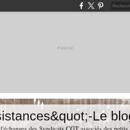
Publicité
 d'échanges des Syndicats CGT associés des petits