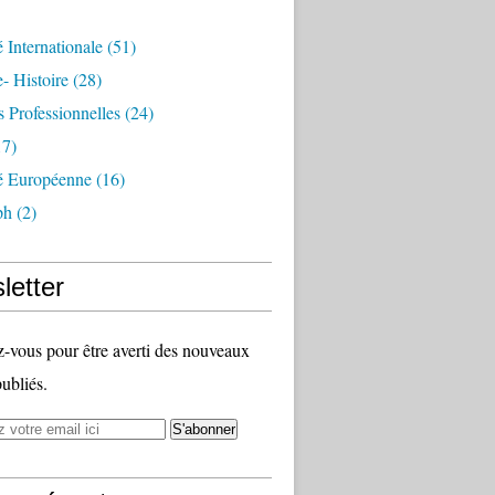
é Internationale
(51)
- Histoire
(28)
s Professionnelles
(24)
7)
té Européenne
(16)
ph
(2)
letter
vous pour être averti des nouveaux
publiés.