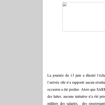
L
a journée du 13 juin a illustré l’éc
l’arrivée elle n’a rapporté aucun résult
occasion a été perdue. Alors que SARK
des luttes, aucune initiative n’a été pr
milliers des salariés, des enseignant