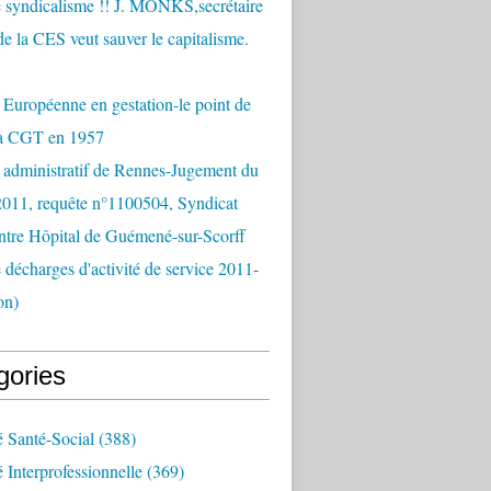
 syndicalisme !! J. MONKS,secrétaire
de la CES veut sauver le capitalisme.
Européenne en gestation-le point de
la CGT en 1957
 administratif de Rennes-Jugement du
2011, requête n°1100504, Syndicat
tre Hôpital de Guémené-sur-Scorff
e décharges d'activité de service 2011-
on)
gories
é Santé-Social
(388)
é Interprofessionnelle
(369)