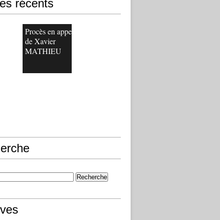
les récents
Procès en appel
de Xavier
MATHIEU
erche
ives