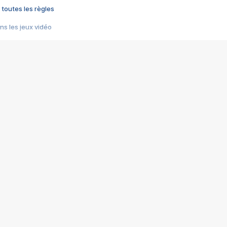
 toutes les règles
s les jeux vidéo
us choquant de Rockstar ? - Le scandale BULLY
e plus moche de Steam
du RÊVE tourne au CAUCHEMAR
pendant 8 heures
it… à tort
umiliés par un jeu vidéo
ire - Final Fantasy 8
ti un empire - Age of Empires
story DOFUS
tard, il crée l'un des pires jeux de tous les temps, MindsEye.