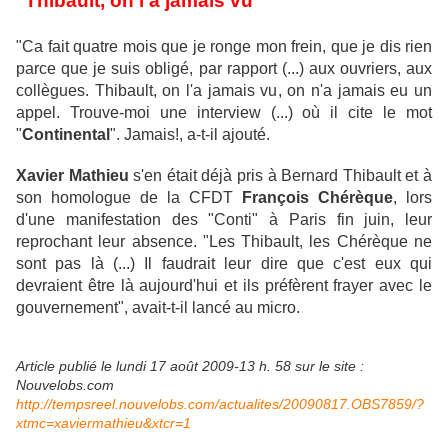
"Thibault, on l'a jamais vu"
"Ca fait quatre mois que je ronge mon frein, que je dis rien
parce que je suis obligé, par rapport (...) aux ouvriers, aux
collègues. Thibault, on l'a jamais vu, on n'a jamais eu un
appel. Trouve-moi une interview (...) où il cite le mot
"
Continental
". Jamais!, a-t-il ajouté.
Xavier Mathieu
s'en était déjà pris à Bernard Thibault et à
son homologue de la CFDT
François Chérèque
, lors
d'une manifestation des "Conti" à Paris fin juin, leur
reprochant leur absence. "Les Thibault, les Chérèque ne
sont pas là (...) Il faudrait leur dire que c'est eux qui
devraient être là aujourd'hui et ils préfèrent frayer avec le
gouvernement", avait-t-il lancé au micro.
Article publié le lundi 17 août 2009-13 h. 58 sur le site :
Nouvelobs.com
http://tempsreel.nouvelobs.com/actualites/20090817.OBS7859/?
xtmc=xaviermathieu&xtcr=1