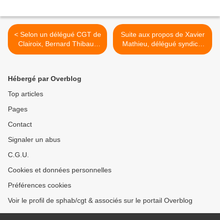
< Selon un délégué CGT de
Suite aux propos de Xavier
Clairoix, Bernard Thibault
Mathieu, délégué syndical
est une "racaille"
CGT-Continental :un
communiqué de l’Union
Départementale CGT de
Hébergé par Overblog
l’Oise et de la Fédération
CGT de la Chimie >
Top articles
Pages
Contact
Signaler un abus
C.G.U.
Cookies et données personnelles
Préférences cookies
Voir le profil de sphab/cgt & associés sur le portail Overblog