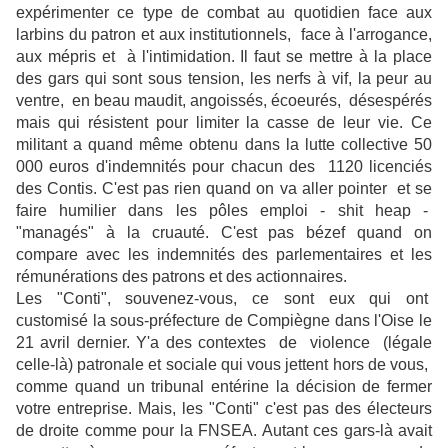
expérimenter ce type de combat au quotidien face aux
larbins du patron et aux institutionnels, face à l'arrogance,
aux mépris et à l'intimidation. Il faut se mettre à la place
des gars qui sont sous tension, les nerfs à vif, la peur au
ventre, en beau maudit, angoissés, écoeurés, désespérés
mais qui résistent pour limiter la casse de leur vie. Ce
militant a quand même obtenu dans la lutte collective 50
000 euros d'indemnités pour chacun des 1120 licenciés
des Contis. C'est pas rien quand on va aller pointer et se
faire humilier dans les pôles emploi - shit heap -
"managés" à la cruauté. C'est pas bézef quand on
compare avec les indemnités des parlementaires et les
rémunérations des patrons et des actionnaires.
Les "Conti", souvenez-vous, ce sont eux qui ont
customisé la sous-préfecture de Compiègne dans l'Oise le
21 avril dernier. Y'a des contextes de violence (légale
celle-là) patronale et sociale qui vous jettent hors de vous,
comme quand un tribunal entérine la décision de fermer
votre entreprise. Mais, les "Conti" c'est pas des électeurs
de droite comme pour la FNSEA. Autant ces gars-là avait