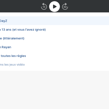
 DayZ
 a 13 ans (et vous l'avez ignoré)
e (littéralement)
im Rayan
 toutes les règles
s les jeux vidéo
us choquant de Rockstar ? - Le scandale BULLY
e plus moche de Steam
du RÊVE tourne au CAUCHEMAR
pendant 8 heures
it… à tort