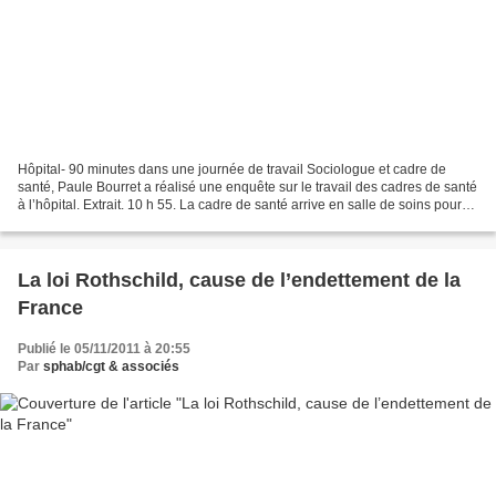
Hôpital- 90 minutes dans une journée de travail Sociologue et cadre de
santé, Paule Bourret a réalisé une enquête sur le travail des cadres de santé
à l’hôpital. Extrait. 10 h 55. La cadre de santé arrive en salle de soins pour
se laver les mains. Bref...
La loi Rothschild, cause de l’endettement de la
France
Publié le 05/11/2011 à 20:55
Par
sphab/cgt & associés