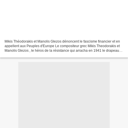
Mikis Théodorakis et Manolis Glezos dénoncent le fascisme financier et en
appellent aux Peuples d'Europe Le compositeur grec Mikis Theodorakis et
Manolis Glezos , le héros de la résistance qui arracha en 1941 le drapeau
hitlérien qui flottait sur l’Acropole...