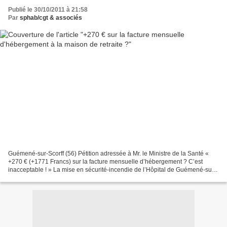
Publié le 30/10/2011 à 21:58
Par
sphab/cgt & associés
Guémené-sur-Scorff (56) Pétition adressée à Mr. le Ministre de la Santé «
+270 € (+1771 Francs) sur la facture mensuelle d’hébergement ? C’est
inacceptable ! » La mise en sécurité-incendie de l’Hôpital de Guémené-sur-
Scorff a un coût estimé à 1 076 241...