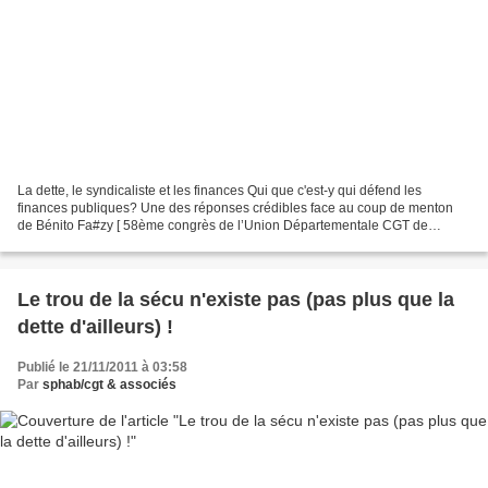
La dette, le syndicaliste et les finances Qui que c'est-y qui défend les
finances publiques? Une des réponses crédibles face au coup de menton
de Bénito Fa#zy [ 58ème congrès de l’Union Départementale CGT de
Charente-Maritime – 14/12/2011] Intervention...
Le trou de la sécu n'existe pas (pas plus que la
dette d'ailleurs) !
Publié le 21/11/2011 à 03:58
Par
sphab/cgt & associés