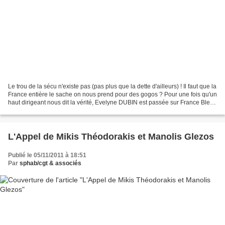
Le trou de la sécu n'existe pas (pas plus que la dette d'ailleurs) ! Il faut que la
France entière le sache on nous prend pour des gogos ? Pour une fois qu'un
haut dirigeant nous dit la vérité, Evelyne DUBIN est passée sur France Bleue
mais pas sur une...
L'Appel de Mikis Théodorakis et Manolis Glezos
Publié le 05/11/2011 à 18:51
Par
sphab/cgt & associés