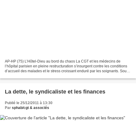
AP-HP (75) L’Hôtel-Dieu au bord du chaos La CGT et les médecins de
l’hôpital parisien en pleine restructuration s’insurgent contre les conditions
d’accueil des malades et le stress croissant enduré par les soignants. Sous
son jardin anglais, ses galeries...
La dette, le syndicaliste et les finances
Publié le 25/12/2011 à 13:30
Par
sphab/cgt & associés