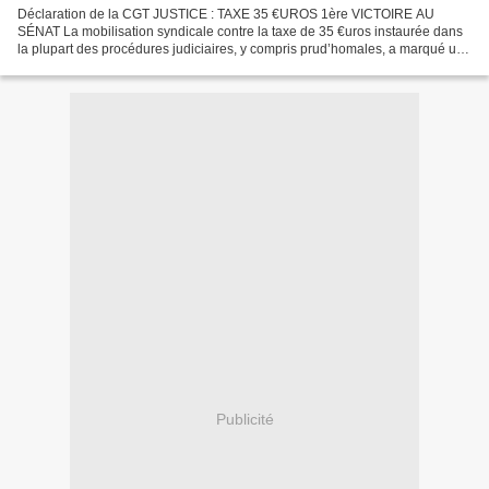
Déclaration de la CGT JUSTICE : TAXE 35 €UROS 1ère VICTOIRE AU
SÉNAT La mobilisation syndicale contre la taxe de 35 €uros instaurée dans
la plupart des procédures judiciaires, y compris prud’homales, a marqué un
point important hier au Sénat avec le vote...
Publicité